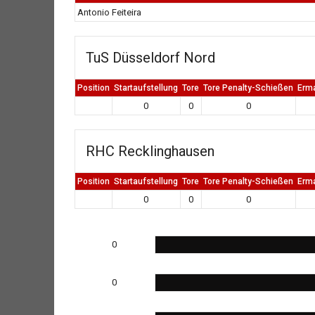
Antonio Feiteira
TuS Düsseldorf Nord
Position
Startaufstellung
Tore
Tore Penalty-Schießen
Erm
0
0
0
RHC Recklinghausen
Position
Startaufstellung
Tore
Tore Penalty-Schießen
Erm
0
0
0
0
0