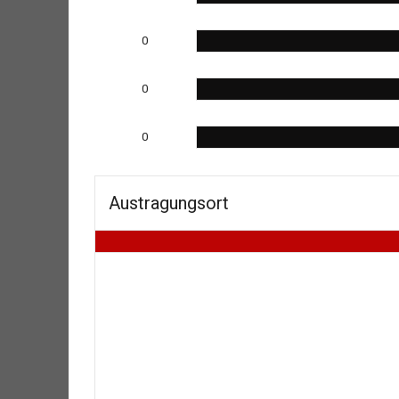
0
0
0
Austragungsort