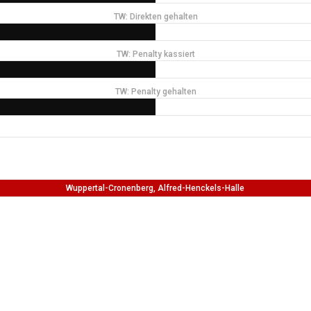
TW: Direkten gehalten
TW: Penalty kassiert
TW: Penalty gehalten
Wuppertal-Cronenberg, Alfred-Henckels-Halle