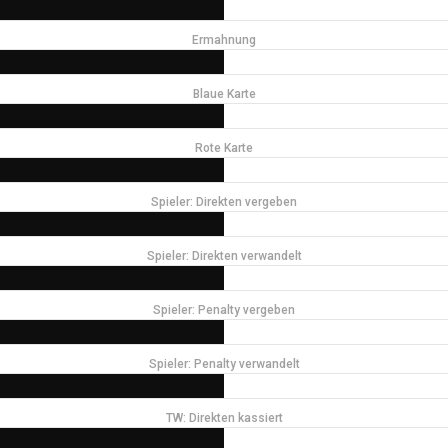
Ermahnung
Blaue Karte
Rote Karte
Spieler: Direkten vergeben
Spieler: Direkten verwandelt
Spieler: Penalty vergeben
Spieler: Penalty verwandelt
TW: Direkten kassiert