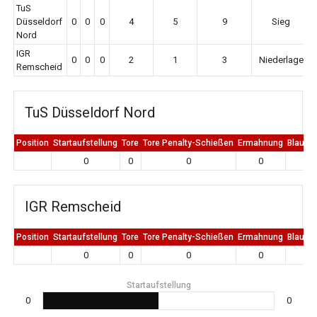
TuS
Düsseldorf
0
0
0
4
5
9
Sieg
Nord
IGR
0
0
0
2
1
3
Niederlage
Remscheid
TuS Düsseldorf Nord
Position
Startaufstellung
Tore
Tore Penalty-Schießen
Ermahnung
Blaue K
0
0
0
0
0
IGR Remscheid
Position
Startaufstellung
Tore
Tore Penalty-Schießen
Ermahnung
Blaue K
0
0
0
0
0
Startaufstellung
0
0