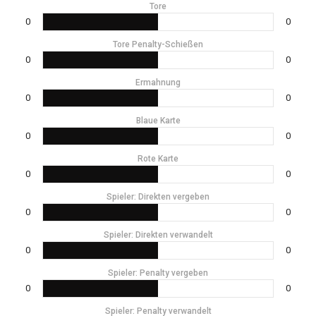
Tore
0
0
Tore Penalty-Schießen
0
0
Ermahnung
0
0
Blaue Karte
0
0
Rote Karte
0
0
Spieler: Direkten vergeben
0
0
Spieler: Direkten verwandelt
0
0
Spieler: Penalty vergeben
0
0
Spieler: Penalty verwandelt