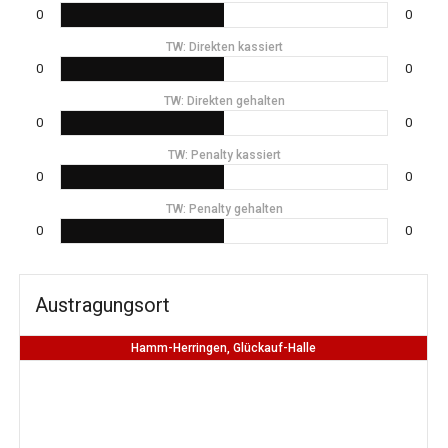
0
0
TW: Direkten kassiert
0
0
TW: Direkten gehalten
0
0
TW: Penalty kassiert
0
0
TW: Penalty gehalten
0
0
Austragungsort
Hamm-Herringen, Glückauf-Halle