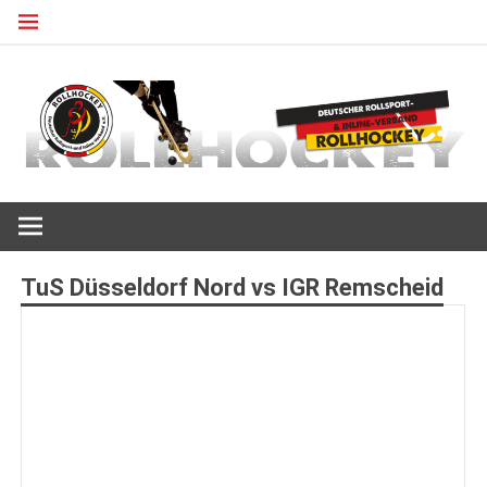
Zum
Inhalt
springen
Deutscher Rollsport- und Inline Verband
ROLLHOCKEY
TuS Düsseldorf Nord vs IGR Remscheid