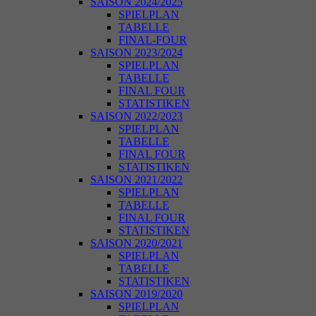
SAISON 2024/2025
SPIELPLAN
TABELLE
FINAL-FOUR
SAISON 2023/2024
SPIELPLAN
TABELLE
FINAL FOUR
STATISTIKEN
SAISON 2022/2023
SPIELPLAN
TABELLE
FINAL FOUR
STATISTIKEN
SAISON 2021/2022
SPIELPLAN
TABELLE
FINAL FOUR
STATISTIKEN
SAISON 2020/2021
SPIELPLAN
TABELLE
STATISTIKEN
SAISON 2019/2020
SPIELPLAN