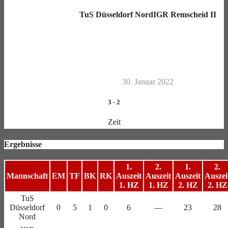
TuS Düsseldorf Nord
IGR Remscheid II
30. Januar 2022
3
-
2
Zeit
Ergebnisse
1.
2.
1.
2.
Mannschaft
EM
TF
BK
RK
Auszeit
Auszeit
Auszeit
Auszei
1. HZ
1. HZ
2. HZ
2. HZ
TuS
Düsseldorf
0
5
1
0
6
—
23
28
Nord