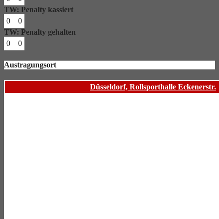
TW: Penalty kassiert
0
0
TW: Penalty gehalten
0
0
Austragungsort
Düsseldorf, Rollsporthalle Eckenerstr.