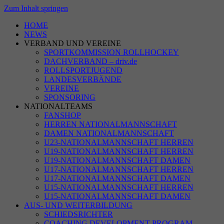
Zum Inhalt springen
HOME
NEWS
VERBAND UND VEREINE
SPORTKOMMISSION ROLLHOCKEY
DACHVERBAND – driv.de
ROLLSPORTJUGEND
LANDESVERBÄNDE
VEREINE
SPONSORING
NATIONALTEAMS
FANSHOP
HERREN NATIONALMANNSCHAFT
DAMEN NATIONALMANNSCHAFT
U23-NATIONALMANNSCHAFT HERREN
U19-NATIONALMANNSCHAFT HERREN
U19-NATIONALMANNSCHAFT DAMEN
U17-NATIONALMANNSCHAFT HERREN
U17-NATIONALMANNSCHAFT DAMEN
U15-NATIONALMANNSCHAFT HERREN
U15-NATIONALMANNSCHAFT DAMEN
AUS- UND WEITERBILDUNG
SCHIEDSRICHTER
COACHING DEVELOPMENT PROGRAM