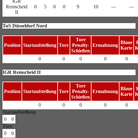
IGR
Remscheid
0
5
0
0
9
10
—
—
II
TuS Düsseldorf Nord
Tore
Blaue
Position
Startaufstellung
Tore
Penalty-
Ermahnung
Karte
K
Schießen
0
0
0
0
0
IGR Remscheid II
Tore
Blaue
Position
Startaufstellung
Tore
Penalty-
Ermahnung
Karte
K
Schießen
0
0
0
0
0
Startaufstellung
0
0
Tore
0
0