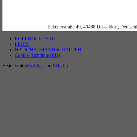
Eckenerstraße 49, 40468 Düsseldorf, Deutsch
ROLLHOCKEY.DE
LIGEN
NATIONALMANNSCHAFTEN
Cookie-Richtlinie (EU)
Erstellt mit
WordPress
und
Merlin
.