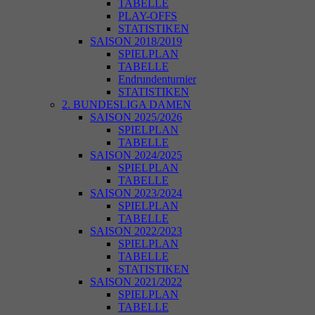
TABELLE
PLAY-OFFS
STATISTIKEN
SAISON 2018/2019
SPIELPLAN
TABELLE
Endrundenturnier
STATISTIKEN
2. BUNDESLIGA DAMEN
SAISON 2025/2026
SPIELPLAN
TABELLE
SAISON 2024/2025
SPIELPLAN
TABELLE
SAISON 2023/2024
SPIELPLAN
TABELLE
SAISON 2022/2023
SPIELPLAN
TABELLE
STATISTIKEN
SAISON 2021/2022
SPIELPLAN
TABELLE