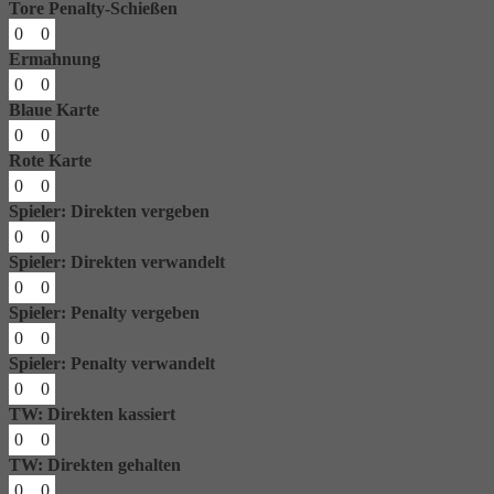
Tore Penalty-Schießen
0
0
Ermahnung
0
0
Blaue Karte
0
0
Rote Karte
0
0
Spieler: Direkten vergeben
0
0
Spieler: Direkten verwandelt
0
0
Spieler: Penalty vergeben
0
0
Spieler: Penalty verwandelt
0
0
TW: Direkten kassiert
0
0
TW: Direkten gehalten
0
0