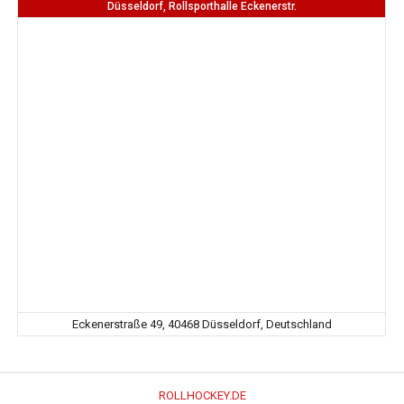
Düsseldorf, Rollsporthalle Eckenerstr.
Eckenerstraße 49, 40468 Düsseldorf, Deutschland
ROLLHOCKEY.DE