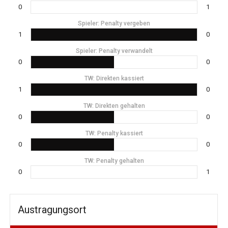
0
1
Spieler: Penalty vergeben
1
0
Spieler: Penalty verwandelt
0
0
TW: Direkten kassiert
1
0
TW: Direkten gehalten
0
0
TW: Penalty kassiert
0
0
TW: Penalty gehalten
0
1
Austragungsort