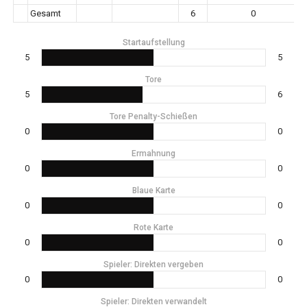
Gesamt
6
0
Startaufstellung
5
5
Tore
5
6
Tore Penalty-Schießen
0
0
Ermahnung
0
0
Blaue Karte
0
0
Rote Karte
0
0
Spieler: Direkten vergeben
0
0
Spieler: Direkten verwandelt