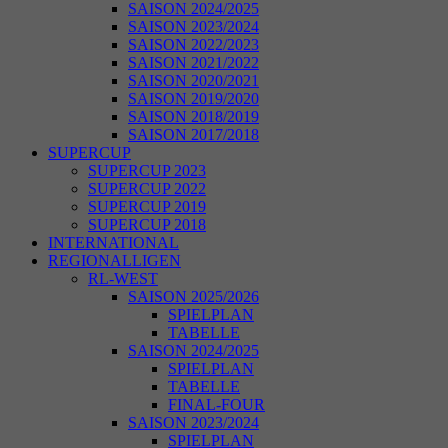
SAISON 2024/2025
SAISON 2023/2024
SAISON 2022/2023
SAISON 2021/2022
SAISON 2020/2021
SAISON 2019/2020
SAISON 2018/2019
SAISON 2017/2018
SUPERCUP
SUPERCUP 2023
SUPERCUP 2022
SUPERCUP 2019
SUPERCUP 2018
INTERNATIONAL
REGIONALLIGEN
RL-WEST
SAISON 2025/2026
SPIELPLAN
TABELLE
SAISON 2024/2025
SPIELPLAN
TABELLE
FINAL-FOUR
SAISON 2023/2024
SPIELPLAN