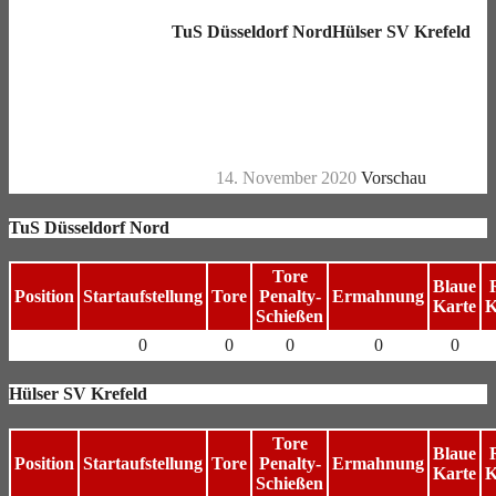
TuS Düsseldorf Nord
Hülser SV Krefeld
14. November 2020
Vorschau
TuS Düsseldorf Nord
Tore
Blaue
Position
Startaufstellung
Tore
Penalty-
Ermahnung
Karte
K
Schießen
0
0
0
0
0
Hülser SV Krefeld
Tore
Blaue
Position
Startaufstellung
Tore
Penalty-
Ermahnung
Karte
K
Schießen