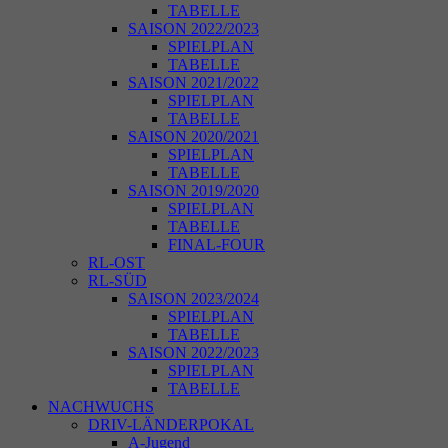
TABELLE
SAISON 2022/2023
SPIELPLAN
TABELLE
SAISON 2021/2022
SPIELPLAN
TABELLE
SAISON 2020/2021
SPIELPLAN
TABELLE
SAISON 2019/2020
SPIELPLAN
TABELLE
FINAL-FOUR
RL-OST
RL-SÜD
SAISON 2023/2024
SPIELPLAN
TABELLE
SAISON 2022/2023
SPIELPLAN
TABELLE
NACHWUCHS
DRIV-LÄNDERPOKAL
A-Jugend