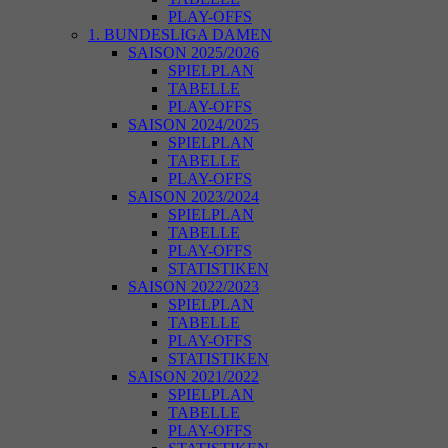
PLAY-OFFS
1. BUNDESLIGA DAMEN
SAISON 2025/2026
SPIELPLAN
TABELLE
PLAY-OFFS
SAISON 2024/2025
SPIELPLAN
TABELLE
PLAY-OFFS
SAISON 2023/2024
SPIELPLAN
TABELLE
PLAY-OFFS
STATISTIKEN
SAISON 2022/2023
SPIELPLAN
TABELLE
PLAY-OFFS
STATISTIKEN
SAISON 2021/2022
SPIELPLAN
TABELLE
PLAY-OFFS