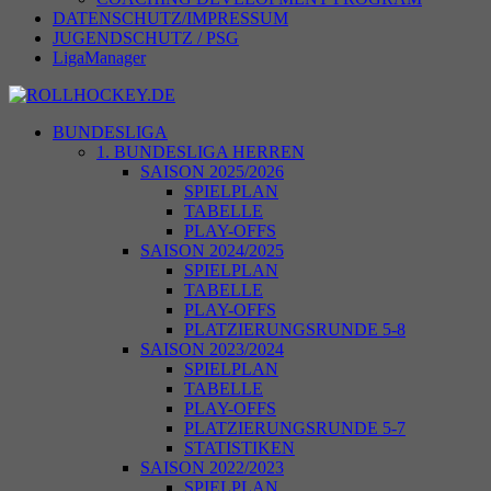
DATENSCHUTZ/IMPRESSUM
JUGENDSCHUTZ / PSG
LigaManager
ROLLHOCKEY.DE
Deutscher Rollsport- und Inline Verband
BUNDESLIGA
1. BUNDESLIGA HERREN
SAISON 2025/2026
SPIELPLAN
TABELLE
PLAY-OFFS
SAISON 2024/2025
SPIELPLAN
TABELLE
PLAY-OFFS
PLATZIERUNGSRUNDE 5-8
SAISON 2023/2024
SPIELPLAN
TABELLE
PLAY-OFFS
PLATZIERUNGSRUNDE 5-7
STATISTIKEN
SAISON 2022/2023
SPIELPLAN