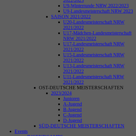
2022/2023
U9-Winterrunde NRW 2022/2023
U9-Landesmeisterschaft NRW 2023
SAISON 2021/2022
U20-Landesmeisterschaft NRW
2021/2022
U17-Mädchen-Landesmeisterschaft
NRW 2021/2022
U17-Landesmeisterschaft NRW
2021/2022
U15-Landesmeisterschaft NRW
2021/2022
U13-Landesmeisterschaft NRW
2021/2022
U11-Landesmeisterschaft NRW
2021/2022
OST-DEUTSCHE MEISTERSCHAFTEN
2023/2024
Junioren
A-Jugend
B-Jugend
C-Jugend
D-Jugend
SÜD-DEUTSCHE MEISTERSCHAFTEN
Events