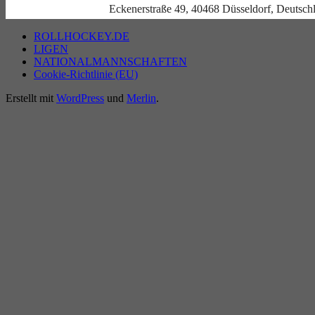
Eckenerstraße 49, 40468 Düsseldorf, Deutsch
ROLLHOCKEY.DE
LIGEN
NATIONALMANNSCHAFTEN
Cookie-Richtlinie (EU)
Erstellt mit
WordPress
und
Merlin
.