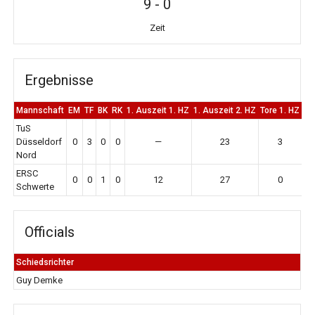
9
-
0
Zeit
Ergebnisse
Mannschaft
EM
TF
BK
RK
1. Auszeit 1. HZ
1. Auszeit 2. HZ
Tore 1. HZ
To
TuS
Düsseldorf
0
3
0
0
—
23
3
Nord
ERSC
0
0
1
0
12
27
0
Schwerte
Officials
Schiedsrichter
Guy Demke