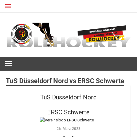
Zum
Inhalt
springen
Deutscher Rollsport- und Inline Verband
ROLLHOCKEY
TuS Düsseldorf Nord vs ERSC Schwerte
TuS Düsseldorf Nord
ERSC Schwerte
26. März 2023