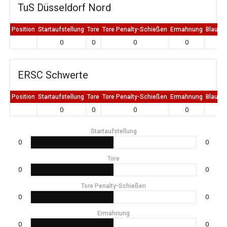
TuS Düsseldorf Nord
Position
Startaufstellung
Tore
Tore Penalty-Schießen
Ermahnung
Blaue K
0
0
0
0
0
ERSC Schwerte
Position
Startaufstellung
Tore
Tore Penalty-Schießen
Ermahnung
Blaue K
0
0
0
0
0
Startaufstellung
0
0
Tore
0
0
Tore Penalty-Schießen
0
0
Ermahnung
0
0