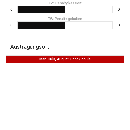
TW: Penalty kassiert
0
0
TW: Penalty gehalten
0
0
Austragungsort
Marl-Hüls, August-Döhr-Schule