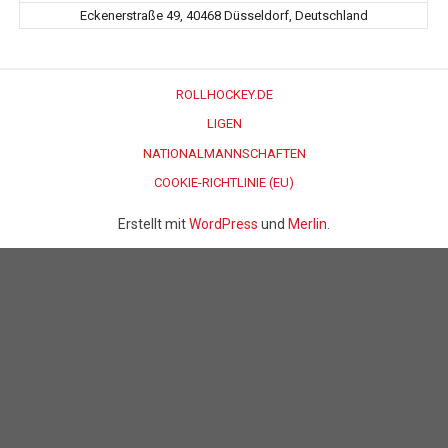
Eckenerstraße 49, 40468 Düsseldorf, Deutschland
ROLLHOCKEY.DE
LIGEN
NATIONALMANNSCHAFTEN
COOKIE-RICHTLINIE (EU)
Erstellt mit
WordPress
und
Merlin
.