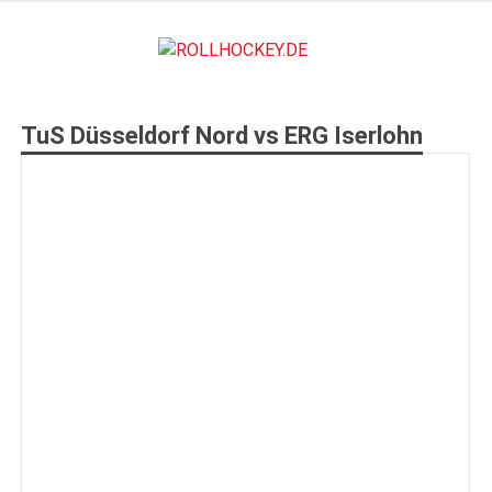
Zum
Inhalt
ROLLHO
springen
Deutscher Rollsport- und Inline Verband
TuS Düsseldorf Nord vs ERG Iserlohn