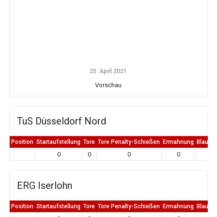
25. April 2021
Vorschau
TuS Düsseldorf Nord
Position
Startaufstellung
Tore
Tore Penalty-Schießen
Ermahnung
Blaue K
0
0
0
0
0
ERG Iserlohn
Position
Startaufstellung
Tore
Tore Penalty-Schießen
Ermahnung
Blaue K