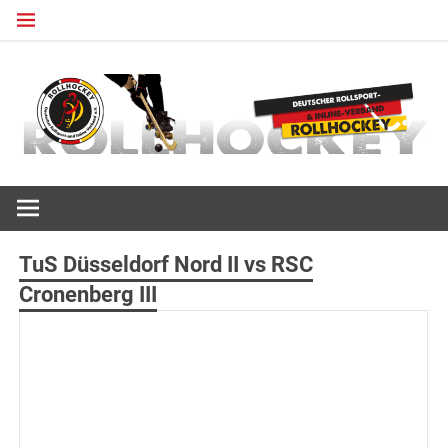
Zum
Inhalt
springen
Deutscher Rollsport- und Inline Verband
ROLLHOCKEY
TuS Düsseldorf Nord II vs RSC
Cronenberg III