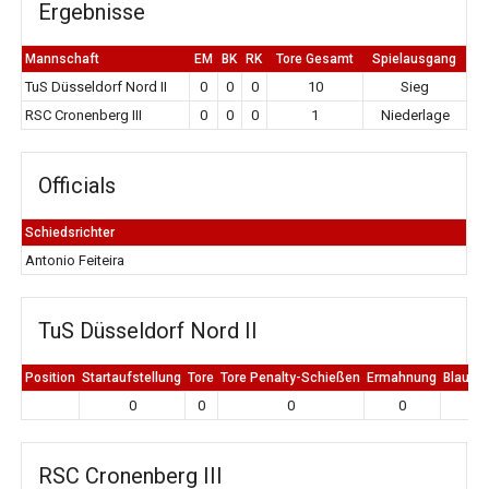
Ergebnisse
Mannschaft
EM
BK
RK
Tore Gesamt
Spielausgang
TuS Düsseldorf Nord II
0
0
0
10
Sieg
RSC Cronenberg III
0
0
0
1
Niederlage
Officials
Schiedsrichter
Antonio Feiteira
TuS Düsseldorf Nord II
Position
Startaufstellung
Tore
Tore Penalty-Schießen
Ermahnung
Blaue K
0
0
0
0
0
RSC Cronenberg III