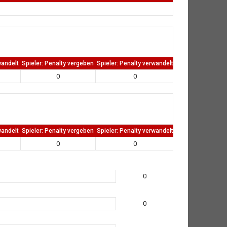
wandelt
Spieler: Penalty vergeben
Spieler: Penalty verwandelt
TW: Direkten kass
0
0
0
wandelt
Spieler: Penalty vergeben
Spieler: Penalty verwandelt
TW: Direkten kass
0
0
0
0
0