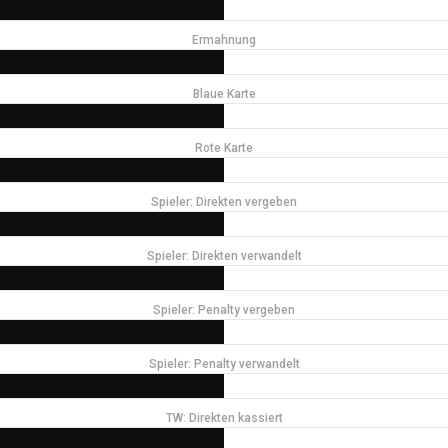
Ermahnung
Blaue Karte
Rote Karte
Spieler: Direkten vergeben
Spieler: Direkten verwandelt
Spieler: Penalty vergeben
Spieler: Penalty verwandelt
TW: Direkten kassiert