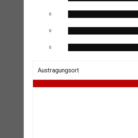
0
0
0
Austragungsort