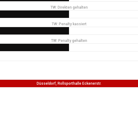
TW: Direkten gehalten
TW: Penalty kassiert
TW: Penalty gehalten
Düsseldorf, Rollsporthalle Eckenerstr.