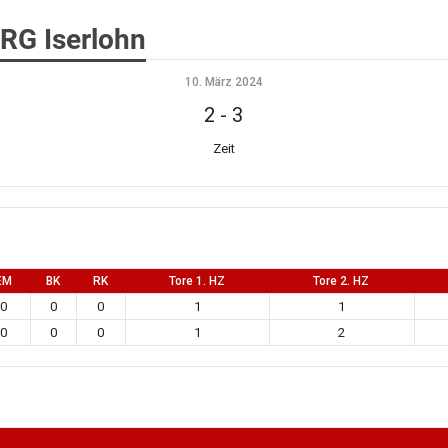
ERG Iserlohn
10. März 2024
2
-
3
Zeit
EM
BK
RK
Tore 1. HZ
Tore 2. HZ
0
0
0
1
1
0
0
0
1
2