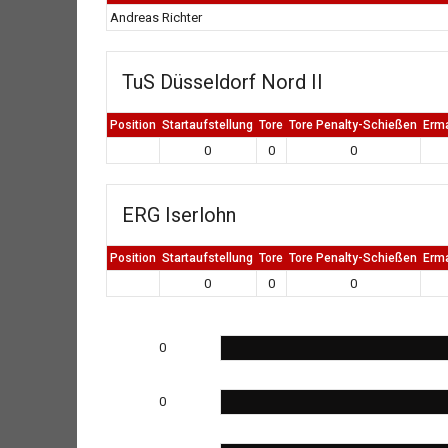
Andreas Richter
TuS Düsseldorf Nord II
Position
Startaufstellung
Tore
Tore Penalty-Schießen
Erm
0
0
0
ERG Iserlohn
Position
Startaufstellung
Tore
Tore Penalty-Schießen
Erm
0
0
0
0
0