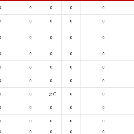
0
0
0
0
0
0
0
0
0
0
0
0
0
0
0
0
0
0
0
0
0
0
0
0
0
0
0
0
0
0
0
0
1 (21')
0
0
0
0
0
0
0
0
0
0
0
0
0
0
0
0
0