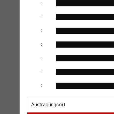
0
0
0
0
0
0
0
Austragungsort