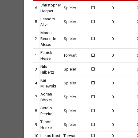
Christopher
6
Spieler
0
0
Hegner
Leandro
5
Spieler
0
0
Silva
Marco
2
Resende
Spieler
0
0
Aleixo
Patrick
1
Torwart
0
0
Heise
Nils
3
Spieler
0
0
Hilbertz
Kai
4
Spieler
0
0
Milewski
Adrian
7
Spieler
0
0
Börkei
Sergio
8
Spieler
0
0
Pereira
Timon
9
Spieler
0
0
Henke
10
Lukas Kost
Torwart
0
0