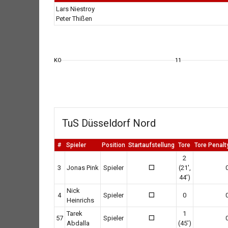
Lars Niestroy
Peter Thißen
KO
11
TuS Düsseldorf Nord
#
Spieler
Position
Startaufstellung
Tore
Tore Penal
2
3
Jonas Pink
Spieler
(21',
0
44')
Nick
4
Spieler
0
0
Heinrichs
Tarek
1
57
Spieler
0
Abdalla
(45')