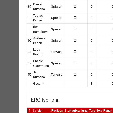
Daniel
87
Spieler
0
0
Kutscha
Tobias
12
Spieler
0
0
Paczia
Ben
5
Spieler
0
0
Barnekow
Andreas
90
Spieler
0
0
Paczia
Luca
31
Torwart
0
0
Brandt
Charlie
37
Spieler
0
0
Gatermann
Jan
50
Torwart
0
0
Kutscha
Gesamt
3
ERG Iserlohn
#
Spieler
Position
Startaufstellung
Tore
Tore Penal