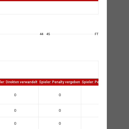
44
45
FT
ler: Direkten verwandelt
Spieler: Penalty vergeben
Spieler: Penalty verwandelt
T
0
0
0
0
0
0
0
0
0