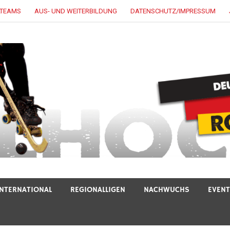
LTEAMS
AUS- UND WEITERBILDUNG
DATENSCHUTZ/IMPRESSUM
INTERNATIONAL
REGIONALLIGEN
NACHWUCHS
EVEN