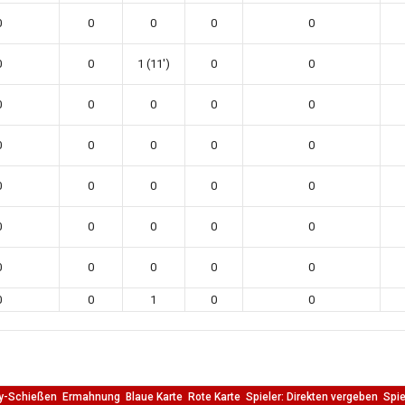
0
0
0
0
0
0
0
1 (11')
0
0
0
0
0
0
0
0
0
0
0
0
0
0
0
0
0
0
0
0
0
0
0
0
0
0
0
0
0
1
0
0
ty-Schießen
Ermahnung
Blaue Karte
Rote Karte
Spieler: Direkten vergeben
Spie