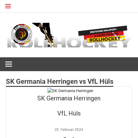
Zum
Inhalt
springen
Deutscher Rollsport- und Inline Verband
ROLLHOCKEY
SK Germania Herringen vs VfL Hüls
SK Germania Herringen
VfL Hüls
25. Februar 2024