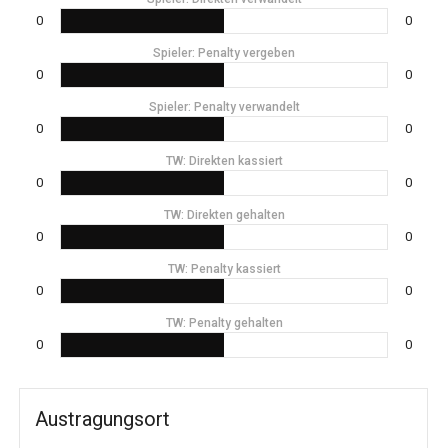
0
0
Spieler: Penalty vergeben
0
0
Spieler: Penalty verwandelt
0
0
TW: Direkten kassiert
0
0
TW: Direkten gehalten
0
0
TW: Penalty kassiert
0
0
TW: Penalty gehalten
0
0
Austragungsort