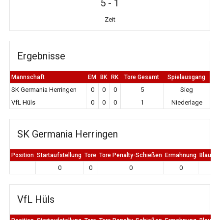
5
-
1
Zeit
Ergebnisse
Mannschaft
EM
BK
RK
Tore Gesamt
Spielausgang
SK Germania Herringen
0
0
0
5
Sieg
VfL Hüls
0
0
0
1
Niederlage
SK Germania Herringen
Position
Startaufstellung
Tore
Tore Penalty-Schießen
Ermahnung
Blaue K
0
0
0
0
0
VfL Hüls