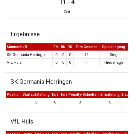
11
-
4
Zeit
Ergebnisse
Mannschaft
EM
BK
RK
Tore Gesamt
Spielausgang
SK Germania Herringen
0
0
0
11
Sieg
VfL Hüls
0
0
0
4
Niederlage
SK Germania Herringen
Position
Startaufstellung
Tore
Tore Penalty-Schießen
Ermahnung
Blaue K
0
0
0
0
0
VfL Hüls