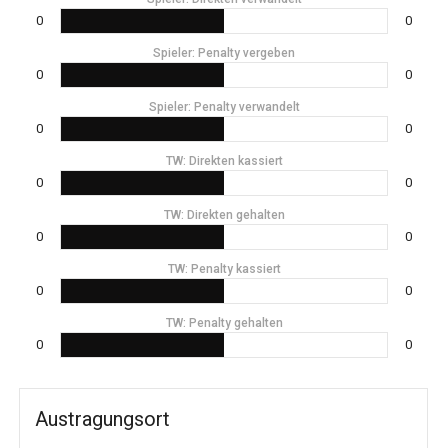
0
0
Spieler: Penalty vergeben
0
0
Spieler: Penalty verwandelt
0
0
TW: Direkten kassiert
0
0
TW: Direkten gehalten
0
0
TW: Penalty kassiert
0
0
TW: Penalty gehalten
0
0
Austragungsort