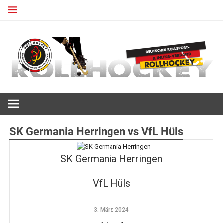
Zum
Inhalt
springen
Deutscher Rollsport- und Inline Verband
ROLLHOCKEY
SK Germania Herringen vs VfL Hüls
SK Germania Herringen
VfL Hüls
3. März 2024