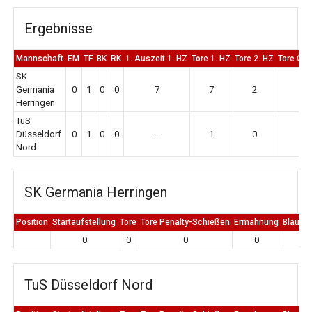
Ergebnisse
Mannschaft
EM
TF
BK
RK
1. Auszeit 1. HZ
Tore 1. HZ
Tore 2. HZ
Tore Ge
SK
Germania
0
1
0
0
7
7
2
9
Herringen
TuS
Düsseldorf
0
1
0
0
—
1
0
1
Nord
SK Germania Herringen
Position
Startaufstellung
Tore
Tore Penalty-Schießen
Ermahnung
Blaue K
0
0
0
0
0
TuS Düsseldorf Nord