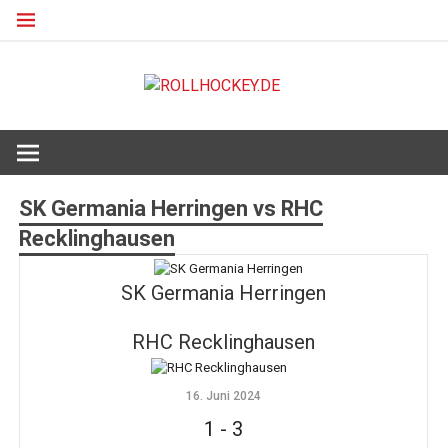
Zum
Inhalt
springen
ROLLHO
Deutscher Rollsport- und Inline Verband
SK Germania Herringen vs RHC
Recklinghausen
SK Germania Herringen
RHC Recklinghausen
16. Juni 2024
1
-
3