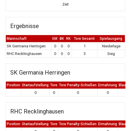
Zeit
Ergebnisse
Mannschaft
EM
BK
RK
Tore Gesamt
Spielausgang
SK Germania Herringen
0
0
0
1
Niederlage
RHC Recklinghausen
0
0
0
3
Sieg
SK Germania Herringen
Position
Startaufstellung
Tore
Tore Penalty-Schießen
Ermahnung
Blaue K
0
0
0
0
0
RHC Recklinghausen
Position
Startaufstellung
Tore
Tore Penalty-Schießen
Ermahnung
Blaue K