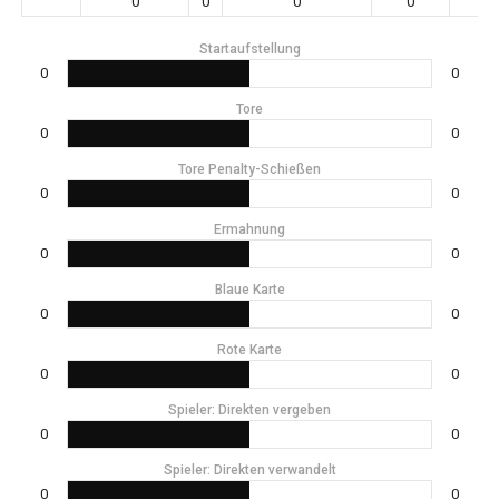
0
0
0
0
0
Startaufstellung
0
0
Tore
0
0
Tore Penalty-Schießen
0
0
Ermahnung
0
0
Blaue Karte
0
0
Rote Karte
0
0
Spieler: Direkten vergeben
0
0
Spieler: Direkten verwandelt
0
0