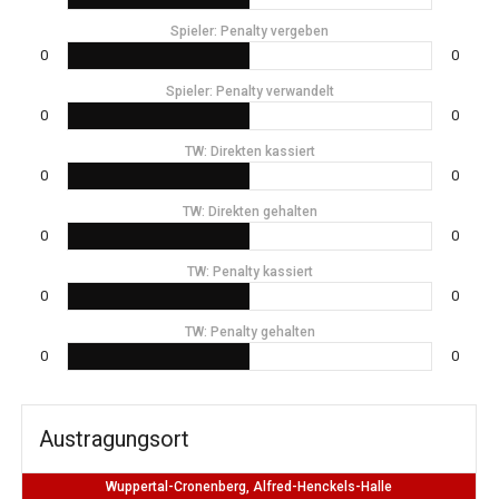
Spieler: Penalty vergeben
0
0
Spieler: Penalty verwandelt
0
0
TW: Direkten kassiert
0
0
TW: Direkten gehalten
0
0
TW: Penalty kassiert
0
0
TW: Penalty gehalten
0
0
Austragungsort
Wuppertal-Cronenberg, Alfred-Henckels-Halle