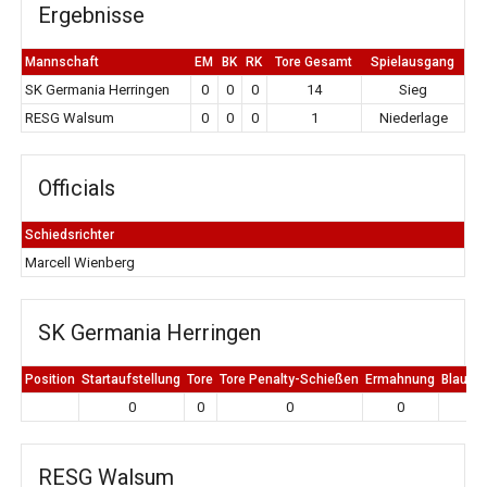
Ergebnisse
Mannschaft
EM
BK
RK
Tore Gesamt
Spielausgang
SK Germania Herringen
0
0
0
14
Sieg
RESG Walsum
0
0
0
1
Niederlage
Officials
Schiedsrichter
Marcell Wienberg
SK Germania Herringen
Position
Startaufstellung
Tore
Tore Penalty-Schießen
Ermahnung
Blaue K
0
0
0
0
0
RESG Walsum