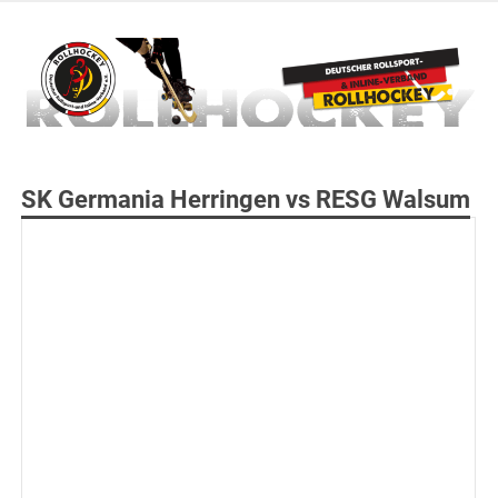
Zum
Inhalt
springen
Deutscher Rollsport- und Inline Verband
ROLLHOCKEY
SK Germania Herringen vs RESG Walsum