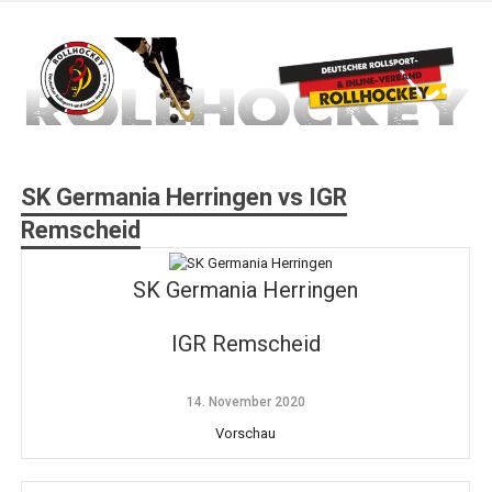
Zum
Inhalt
springen
Deutscher Rollsport- und Inline Verband
ROLLHOCKEY
SK Germania Herringen vs IGR
Remscheid
SK Germania Herringen
IGR Remscheid
14. November 2020
Vorschau