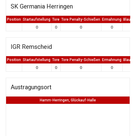
SK Germania Herringen
Position
Startaufstellung
Tore
Tore Penalty-Schießen
Ermahnung
Blaue K
0
0
0
0
0
IGR Remscheid
Position
Startaufstellung
Tore
Tore Penalty-Schießen
Ermahnung
Blaue K
0
0
0
0
0
Austragungsort
Hamm-Herringen, Glückauf-Halle