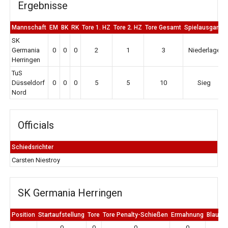
Ergebnisse
Mannschaft
EM
BK
RK
Tore 1. HZ
Tore 2. HZ
Tore Gesamt
Spielausgang
SK
Germania
0
0
0
2
1
3
Niederlage
Herringen
TuS
Düsseldorf
0
0
0
5
5
10
Sieg
Nord
Officials
Schiedsrichter
Carsten Niestroy
SK Germania Herringen
Position
Startaufstellung
Tore
Tore Penalty-Schießen
Ermahnung
Blaue K
0
0
0
0
0