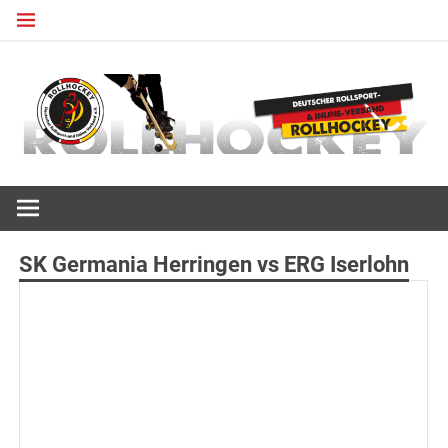
Zum
Inhalt
springen
Deutscher Rollsport- und Inline Verband
ROLLHOCKEY
SK Germania Herringen vs ERG Iserlohn