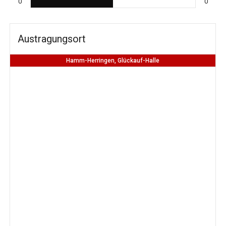
0
0
Austragungsort
Hamm-Herringen, Glückauf-Halle