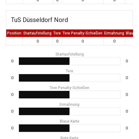
TuS Düsseldorf Nord
Position
Startaufstellung
Tore
Tore Penalty-Schießen
Ermahnung
Blaue K
0
0
0
0
0
Startaufstellung
0
0
Tore
0
0
Tore Penalty-Schießen
0
0
Ermahnung
0
0
Blaue Karte
0
0
Rote Karte