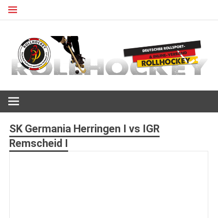
Zum
Inhalt
springen
Deutscher Rollsport- und Inline Verband
ROLLHOCKEY
SK Germania Herringen I vs IGR
Remscheid I