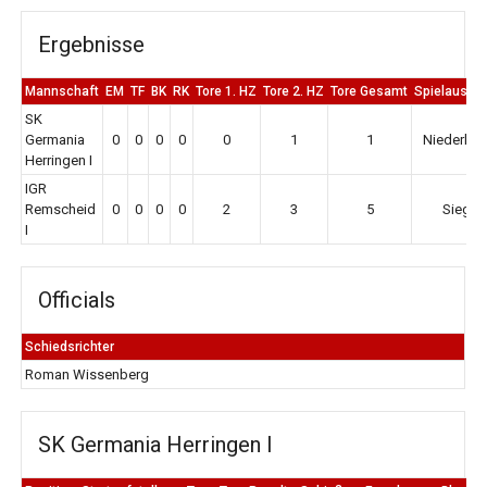
Ergebnisse
Mannschaft
EM
TF
BK
RK
Tore 1. HZ
Tore 2. HZ
Tore Gesamt
Spielausga
SK
Germania
0
0
0
0
0
1
1
Niederlag
Herringen I
IGR
Remscheid
0
0
0
0
2
3
5
Sieg
I
Officials
Schiedsrichter
Roman Wissenberg
SK Germania Herringen I