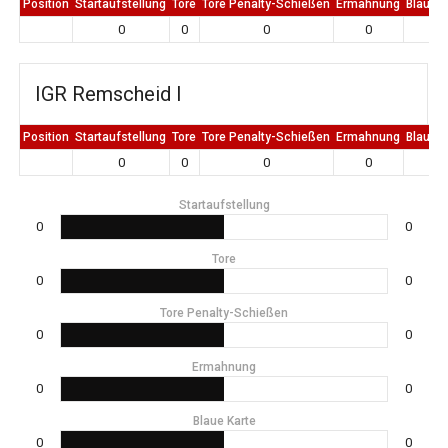
Position
Startaufstellung
Tore
Tore Penalty-Schießen
Ermahnung
Blaue K
0
0
0
0
0
IGR Remscheid I
Position
Startaufstellung
Tore
Tore Penalty-Schießen
Ermahnung
Blaue K
0
0
0
0
0
Startaufstellung
0
0
Tore
0
0
Tore Penalty-Schießen
0
0
Ermahnung
0
0
Blaue Karte
0
0