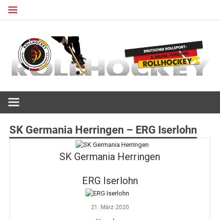
Zum
Inhalt
springen
Deutscher Rollsport- und Inline Verband
ROLLHOCKEY
SK Germania Herringen – ERG Iserlohn
SK Germania Herringen
ERG Iserlohn
21. März 2020