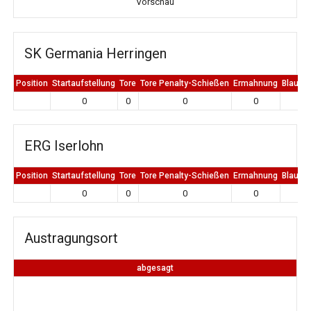
Vorschau
SK Germania Herringen
Position
Startaufstellung
Tore
Tore Penalty-Schießen
Ermahnung
Blaue K
0
0
0
0
0
ERG Iserlohn
Position
Startaufstellung
Tore
Tore Penalty-Schießen
Ermahnung
Blaue K
0
0
0
0
0
Austragungsort
abgesagt