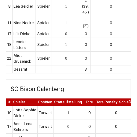
2
8
Lea Seidler
Spieler
1
(39',
0
45')
1
11
Nina Necke
Spieler
1
0
(2')
17
Lilli Dicke
Spieler
0
0
0
Leonie
18
Spieler
1
0
0
Lütters
Alida
22
Spieler
0
0
0
Grusenick
Gesamt
3
0
SC Bison Calenberg
#
Spieler
Position
Startaufstellung
Tore
Tore Penalty-Schießen
Lotta Sophie
10
Torwart
1
0
0
Dicke
Anna-Lena
17
Torwart
0
0
0
Behrens