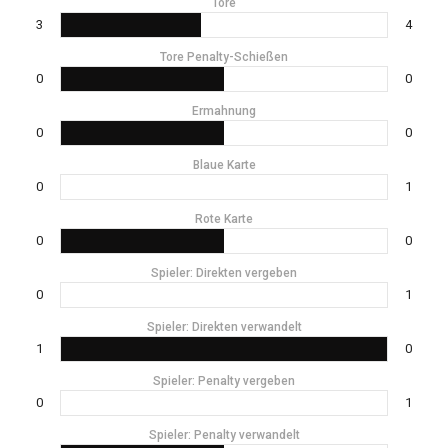
Tore
3
4
Tore Penalty-Schießen
0
0
Ermahnung
0
0
Blaue Karte
0
1
Rote Karte
0
0
Spieler: Direkten vergeben
0
1
Spieler: Direkten verwandelt
1
0
Spieler: Penalty vergeben
0
1
Spieler: Penalty verwandelt