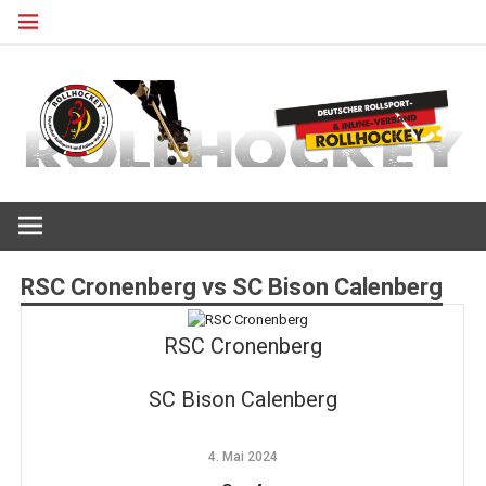
Zum
Inhalt
springen
Deutscher Rollsport- und Inline Verband
ROLLHOCKEY
RSC Cronenberg vs SC Bison Calenberg
RSC Cronenberg
SC Bison Calenberg
4. Mai 2024