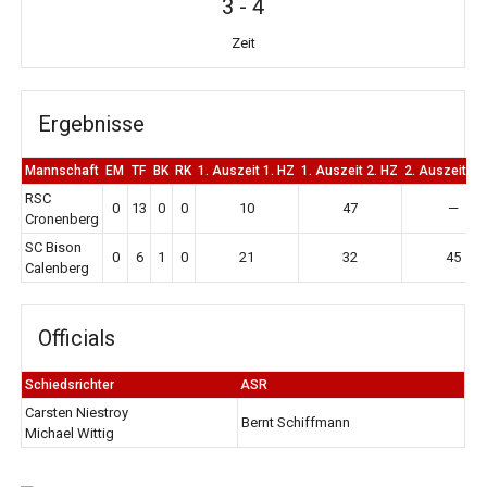
3
-
4
Zeit
Ergebnisse
Mannschaft
EM
TF
BK
RK
1. Auszeit 1. HZ
1. Auszeit 2. HZ
2. Auszeit 2.
RSC
0
13
0
0
10
47
—
Cronenberg
SC Bison
0
6
1
0
21
32
45
Calenberg
Officials
Schiedsrichter
ASR
Carsten Niestroy
Bernt Schiffmann
Michael Wittig