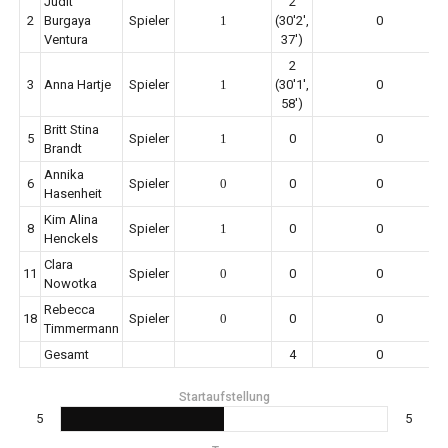
Judit
2
2
Burgaya
Spieler
1
(30'2',
0
Ventura
37')
2
3
Anna Hartje
Spieler
1
(30'1',
0
58')
Britt Stina
5
Spieler
1
0
0
Brandt
Annika
6
Spieler
0
0
0
Hasenheit
Kim Alina
8
Spieler
1
0
0
Henckels
Clara
11
Spieler
0
0
0
Nowotka
Rebecca
18
Spieler
0
0
0
Timmermann
Gesamt
4
0
Startaufstellung
5
5