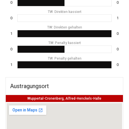
0
0
TW: Direkten kassiert
0
1
TW: Direkten gehalten
1
0
TW: Penalty kassiert
0
0
TW: Penalty gehalten
1
0
Austragungsort
Wuppertal-Cronenberg, Alfred-Henckels-Halle