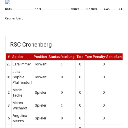
KO
2
13
13
30'2
30'1
37
37
37
39
45
45
FT
RSC Cronenberg
#
Spieler
Position
Startaufstellung
Tore
Tore Penalty-Schießen
Er
23
Lara Immer
Torwart
1
0
0
Julia
81
Sophie
Torwart
0
0
0
Pfaffendorf
Marie
2
Spieler
0
0
0
Tacke
Maren
3
Spieler
1
0
0
Wichardt
Angelina
5
Spieler
0
0
0
Mezzo