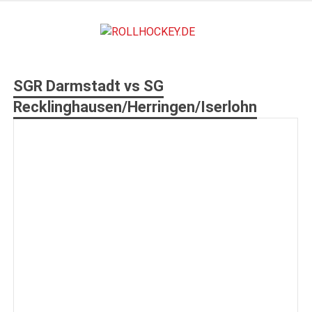
Zum
Inhalt
ROLLHO
springen
Deutscher Rollsport- und Inline Verband
SGR Darmstadt vs SG
Recklinghausen/Herringen/Iserlohn