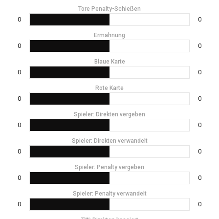
Tore Penalty-Schießen
0
0
Ermahnung
0
0
Blaue Karte
0
0
Rote Karte
0
0
Spieler: Direkten vergeben
0
0
Spieler: Direkten verwandelt
0
0
Spieler: Penalty vergeben
0
0
Spieler: Penalty verwandelt
0
0