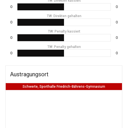
TW: Direkten kassiert
0
0
TW: Direkten gehalten
0
0
TW: Penalty kassiert
0
0
TW: Penalty gehalten
0
0
Austragungsort
Schwerte, Sporthalle Friedrich-Bährens-Gymnasium