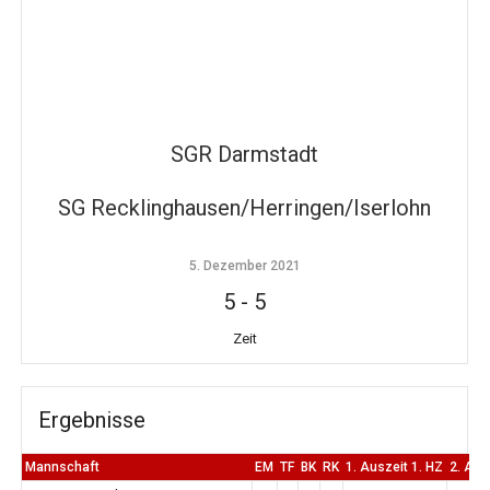
SGR Darmstadt
SG Recklinghausen/Herringen/Iserlohn
5. Dezember 2021
5
-
5
Zeit
Ergebnisse
Mannschaft
EM
TF
BK
RK
1. Auszeit 1. HZ
2. Aus