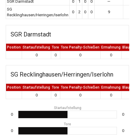
SGR Darmstadt
0
1
0
0
—
SG
0
2
0
0
9
Recklinghausen/Herringen/Iserlohn
SGR Darmstadt
Position
Startaufstellung
Tore
Tore Penalty-Schießen
Ermahnung
Blaue K
0
0
0
0
0
SG Recklinghausen/Herringen/Iserlohn
Position
Startaufstellung
Tore
Tore Penalty-Schießen
Ermahnung
Blaue K
0
0
0
0
0
Startaufstellung
0
0
Tore
0
0