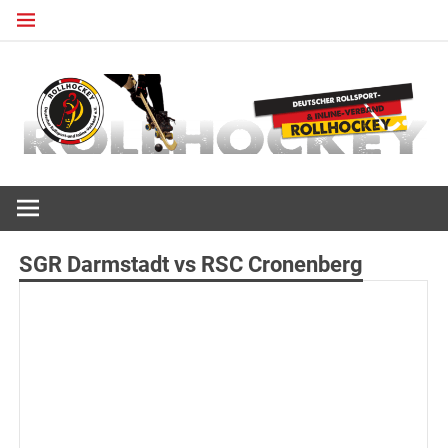
Zum
Inhalt
springen
Deutscher Rollsport- und Inline Verband
ROLLHOCKEY
SGR Darmstadt vs RSC Cronenberg