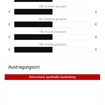
TW: Direkten kassiert
0
0
TW: Direkten gehalten
0
0
TW: Penalty kassiert
0
0
TW: Penalty gehalten
0
0
Austragungsort
Remscheid, Sporthalle Hackenberg