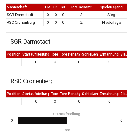
Mannschaft
EM
BK
RK
Tore Gesamt
Spielausgang
SGR Darmstadt
0
0
0
3
Sieg
RSC Cronenberg
0
0
0
2
Niederlage
SGR Darmstadt
Position
Startaufstellung
Tore
Tore Penalty-Schießen
Ermahnung
Blaue K
0
0
0
0
0
RSC Cronenberg
Position
Startaufstellung
Tore
Tore Penalty-Schießen
Ermahnung
Blaue K
0
0
0
0
0
Startaufstellung
0
0
Tore