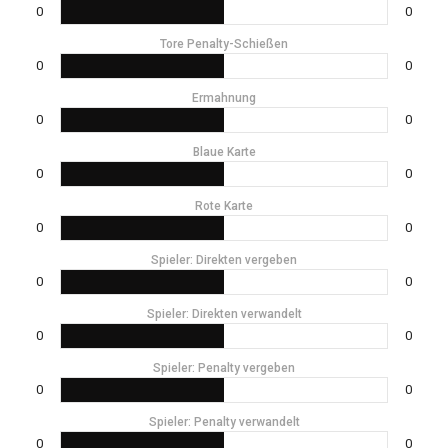
0
0
Tore Penalty-Schießen
0
0
Ermahnung
0
0
Blaue Karte
0
0
Rote Karte
0
0
Spieler: Direkten vergeben
0
0
Spieler: Direkten verwandelt
0
0
Spieler: Penalty vergeben
0
0
Spieler: Penalty verwandelt
0
0