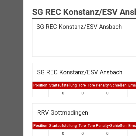
SG REC Konstanz/ESV Ans
SG REC Konstanz/ESV Ansbach
SG REC Konstanz/ESV Ansbach
Position
Startaufstellung
Tore
Tore Penalty-Schießen
Erm
0
0
0
RRV Gottmadingen
Position
Startaufstellung
Tore
Tore Penalty-Schießen
Erm
0
0
0