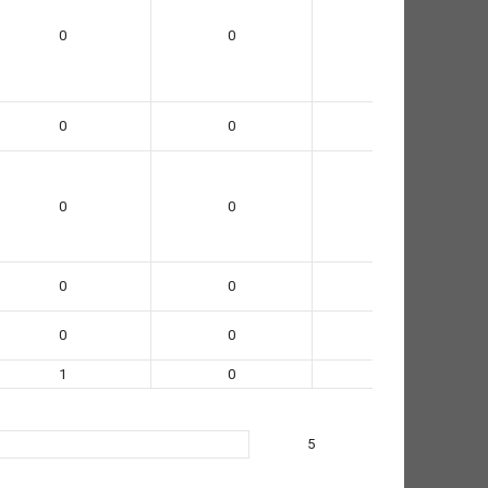
0
0
0
0
0
0
0
0
0
0
0
0
0
0
0
1
0
0
5