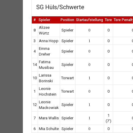
SG Hüls/Schwerte
#
Spieler
Position
Startaufstellung
Tore
Tore Penal
Alizee
8
Spieler
0
0
Würtz
3
Anna Hopp
Spieler
1
0
Emma
4
Spieler
0
0
Dreher
Fatima
14
Spieler
0
0
Musibau
Larissa
10
Torwart
1
0
Borinski
Leonie
1
Torwart
0
0
Hochstein
Leonie
12
Spieler
1
0
Mackowiak
1
7
Mara Wallis
Spieler
1
(7')
6
Mia Schulte
Spieler
0
0