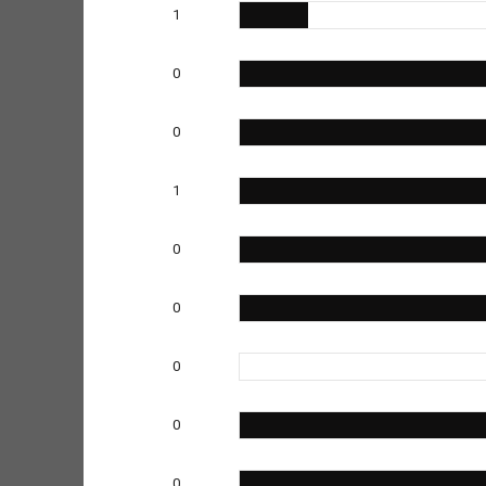
1
0
0
1
0
0
0
0
0