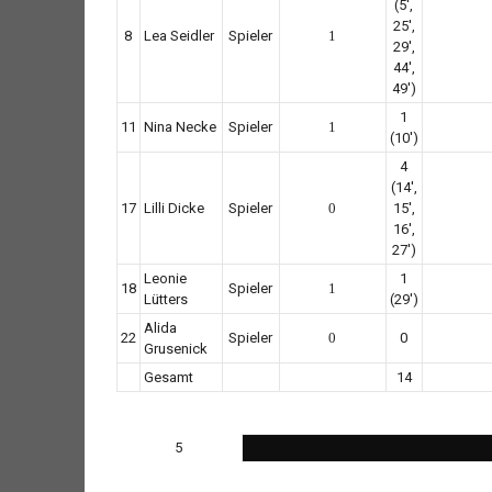
(5',
25',
8
Lea Seidler
Spieler
1
29',
44',
49')
1
11
Nina Necke
Spieler
1
(10')
4
(14',
17
Lilli Dicke
Spieler
0
15',
16',
27')
Leonie
1
18
Spieler
1
Lütters
(29')
Alida
22
Spieler
0
0
Grusenick
Gesamt
14
5