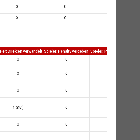
0
0
0
0
0
0
eler: Direkten verwandelt
Spieler: Penalty vergeben
Spieler: Penalty verwandelt
0
0
0
0
0
0
0
0
0
1 (35')
0
0
0
0
0