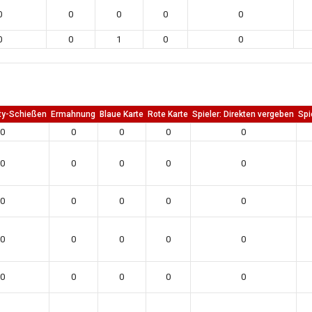
0
0
0
0
0
0
0
1
0
0
ty-Schießen
Ermahnung
Blaue Karte
Rote Karte
Spieler: Direkten vergeben
Spi
0
0
0
0
0
0
0
0
0
0
0
0
0
0
0
0
0
0
0
0
0
0
0
0
0