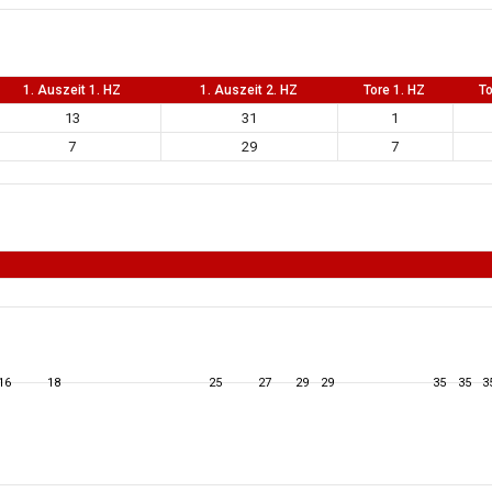
1. Auszeit 1. HZ
1. Auszeit 2. HZ
Tore 1. HZ
To
13
31
1
7
29
7
16
18
25
27
29
29
35
35
3