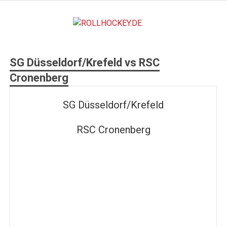
Zum
Inhalt
ROLLHO
springen
Deutscher Rollsport- und Inline Verband
SG Düsseldorf/Krefeld vs RSC
Cronenberg
SG Düsseldorf/Krefeld
RSC Cronenberg