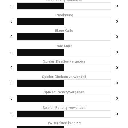
0
0
Ermahnung
0
0
Blaue Karte
0
0
Rote Karte
0
0
Spieler: Direkten vergeben
0
0
Spieler: Direkten verwandelt
0
0
Spieler: Penalty vergeben
0
0
Spieler: Penalty verwandelt
0
0
TW: Direkten kassiert