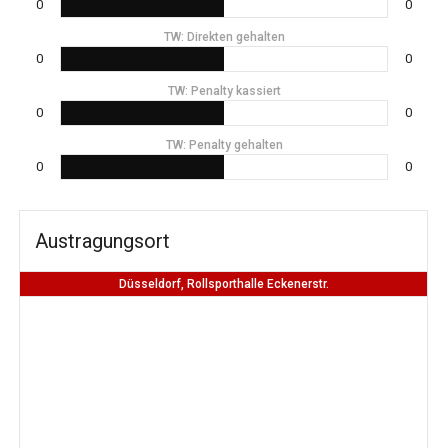
0
0
TW: Direkten gehalten
0
0
TW: Penalty kassiert
0
0
TW: Penalty gehalten
0
0
Austragungsort
Düsseldorf, Rollsporthalle Eckenerstr.