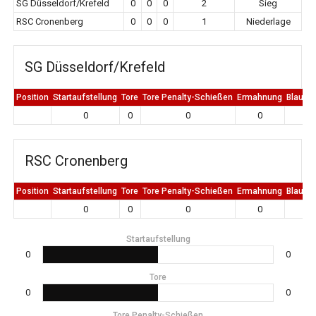
SG Düsseldorf/Krefeld
0
0
0
2
Sieg
RSC Cronenberg
0
0
0
1
Niederlage
SG Düsseldorf/Krefeld
Position
Startaufstellung
Tore
Tore Penalty-Schießen
Ermahnung
Blaue K
0
0
0
0
0
RSC Cronenberg
Position
Startaufstellung
Tore
Tore Penalty-Schießen
Ermahnung
Blaue K
0
0
0
0
0
Startaufstellung
0
0
Tore
0
0
Tore Penalty-Schießen