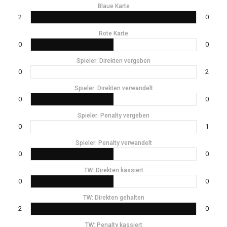
Blaue Karte
2
0
Rote Karte
0
0
Spieler: Direkten vergeben
0
2
Spieler: Direkten verwandelt
0
0
Spieler: Penalty vergeben
0
1
Spieler: Penalty verwandelt
0
0
TW: Direkten kassiert
0
0
TW: Direkten gehalten
2
0
TW: Penalty kassiert