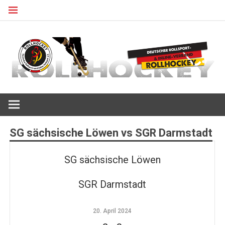
Zum
Inhalt
springen
Deutscher Rollsport- und Inline Verband
ROLLHOCKEY
SG sächsische Löwen vs SGR Darmstadt
SG sächsische Löwen
SGR Darmstadt
20. April 2024