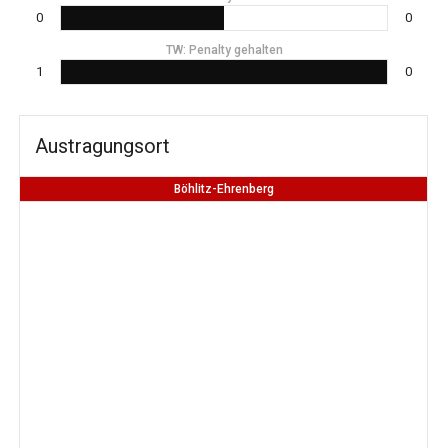
0
0
TW: Penalty gehalten
1
0
Austragungsort
Böhlitz-Ehrenberg