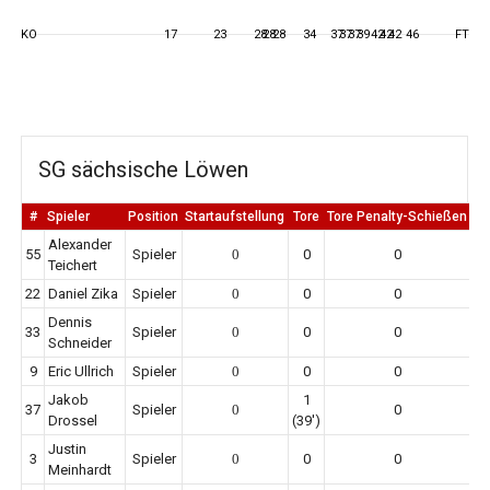
KO
17
23
28
28
28
34
37
37
37
39
42
42
42
46
FT
SG sächsische Löwen
#
Spieler
Position
Startaufstellung
Tore
Tore Penalty-Schießen
Er
Alexander
55
Spieler
0
0
0
Teichert
22
Daniel Zika
Spieler
0
0
0
Dennis
33
Spieler
0
0
0
Schneider
9
Eric Ullrich
Spieler
0
0
0
Jakob
1
37
Spieler
0
0
Drossel
(39')
Justin
3
Spieler
0
0
0
Meinhardt