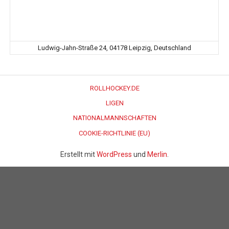
Ludwig-Jahn-Straße 24, 04178 Leipzig, Deutschland
ROLLHOCKEY.DE
LIGEN
NATIONALMANNSCHAFTEN
COOKIE-RICHTLINIE (EU)
Erstellt mit
WordPress
und
Merlin
.