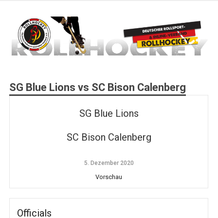
Zum
Inhalt
springen
Deutscher Rollsport- und Inline Verband
ROLLHOCKEY
SG Blue Lions vs SC Bison Calenberg
SG Blue Lions
SC Bison Calenberg
5. Dezember 2020
Vorschau
Officials