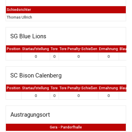
Schiedsrichter
Thomas Ullrich
SG Blue Lions
Position
Startaufstellung
Tore
Tore Penalty-Schießen
Ermahnung
Blaue K
0
0
0
0
0
SC Bison Calenberg
Position
Startaufstellung
Tore
Tore Penalty-Schießen
Ermahnung
Blaue K
0
0
0
0
0
Austragungsort
Gera - Pandorfhalle