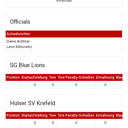
Vorschau
Officials
Schiedsrichter
Denis Achtner
Leon Klimowitz
SG Blue Lions
Position
Startaufstellung
Tore
Tore Penalty-Schießen
Ermahnung
Blaue K
0
0
0
0
0
Hülser SV Krefeld
Position
Startaufstellung
Tore
Tore Penalty-Schießen
Ermahnung
Blaue K
0
0
0
0
0