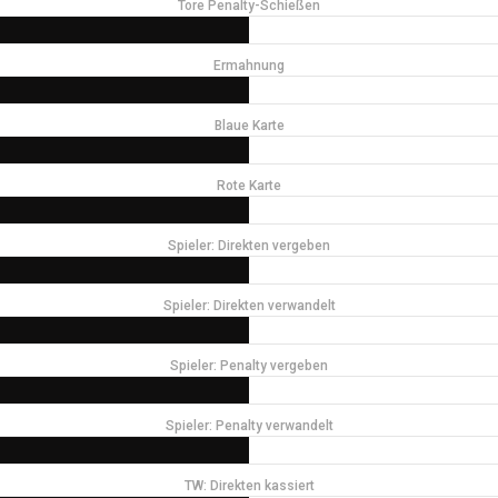
Tore Penalty-Schießen
Ermahnung
Blaue Karte
Rote Karte
Spieler: Direkten vergeben
Spieler: Direkten verwandelt
Spieler: Penalty vergeben
Spieler: Penalty verwandelt
TW: Direkten kassiert