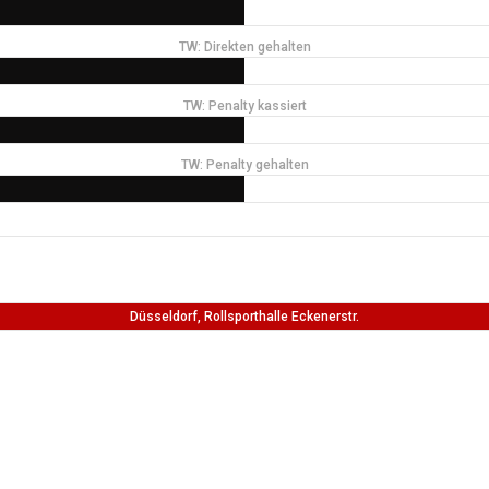
TW: Direkten gehalten
TW: Penalty kassiert
TW: Penalty gehalten
Düsseldorf, Rollsporthalle Eckenerstr.