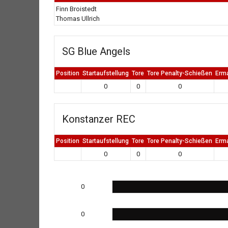
Finn Broistedt
Thomas Ullrich
SG Blue Angels
Position
Startaufstellung
Tore
Tore Penalty-Schießen
Erm
0
0
0
Konstanzer REC
Position
Startaufstellung
Tore
Tore Penalty-Schießen
Erm
0
0
0
0
0