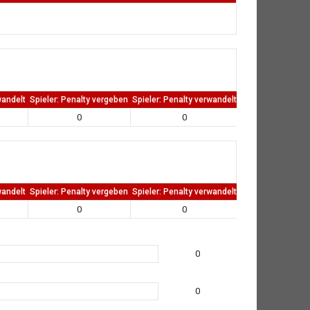
wandelt
Spieler: Penalty vergeben
Spieler: Penalty verwandelt
TW: Direkten kass
0
0
0
wandelt
Spieler: Penalty vergeben
Spieler: Penalty verwandelt
TW: Direkten kass
0
0
0
0
0