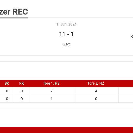
zer REC
1. Juni 2024
11
-
1
Zeit
BK
RK
Tore 1. HZ
Tore 2. HZ
0
0
7
4
0
0
1
0