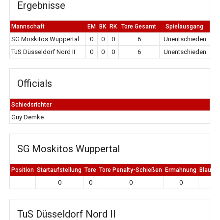
Ergebnisse
Mannschaft
EM
BK
RK
Tore Gesamt
Spielausgang
SG Moskitos Wuppertal
0
0
0
6
Unentschieden
TuS Düsseldorf Nord II
0
0
0
6
Unentschieden
Officials
Schiedsrichter
Guy Demke
SG Moskitos Wuppertal
Position
Startaufstellung
Tore
Tore Penalty-Schießen
Ermahnung
Blaue K
0
0
0
0
0
TuS Düsseldorf Nord II