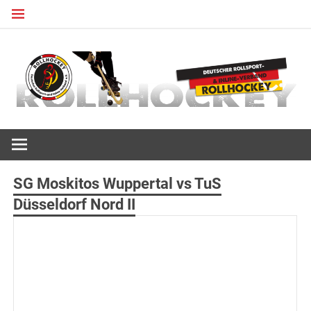
Zum
Inhalt
springen
Deutscher Rollsport- und Inline Verband
ROLLHOCKEY
SG Moskitos Wuppertal vs TuS
Düsseldorf Nord II