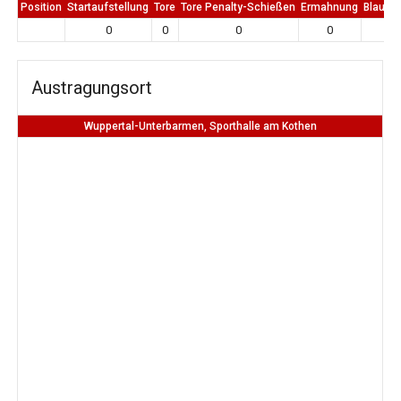
Position
Startaufstellung
Tore
Tore Penalty-Schießen
Ermahnung
Blaue K
0
0
0
0
0
Austragungsort
Wuppertal-Unterbarmen, Sporthalle am Kothen