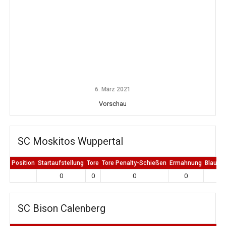
6. März 2021
Vorschau
SC Moskitos Wuppertal
Position
Startaufstellung
Tore
Tore Penalty-Schießen
Ermahnung
Blaue K
0
0
0
0
0
SC Bison Calenberg