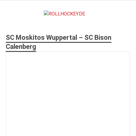
Zum
Inhalt
ROLLHO
springen
Deutscher Rollsport- und Inline Verband
SC Moskitos Wuppertal – SC Bison
Calenberg