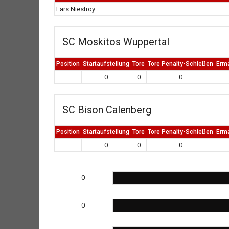
Lars Niestroy
SC Moskitos Wuppertal
Position
Startaufstellung
Tore
Tore Penalty-Schießen
Erm
0
0
0
SC Bison Calenberg
Position
Startaufstellung
Tore
Tore Penalty-Schießen
Erm
0
0
0
0
0