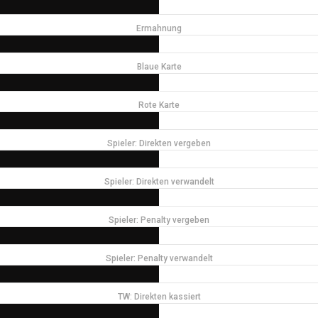
Ermahnung
Blaue Karte
Rote Karte
Spieler: Direkten vergeben
Spieler: Direkten verwandelt
Spieler: Penalty vergeben
Spieler: Penalty verwandelt
TW: Direkten kassiert