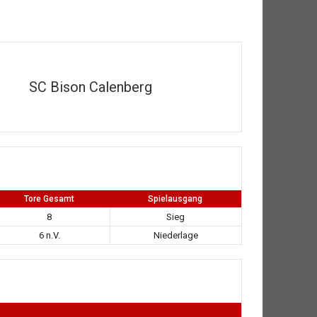
SC Bison Calenberg
Tore Gesamt
Spielausgang
8
Sieg
6 n.V.
Niederlage