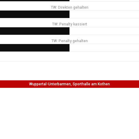
TW: Direkten gehalten
TW: Penalty kassiert
TW: Penalty gehalten
Wuppertal-Unterbarmen, Sporthalle am Kothen