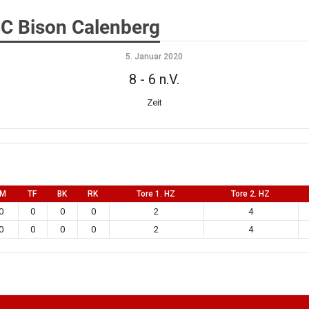
C Bison Calenberg
5. Januar 2020
8
-
6 n.V.
Zeit
EM
TF
BK
RK
Tore 1. HZ
Tore 2. HZ
0
0
0
0
2
4
0
0
0
0
2
4