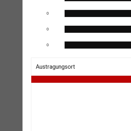
0
0
0
Austragungsort