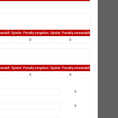
wandelt
Spieler: Penalty vergeben
Spieler: Penalty verwandelt
TW: Direkten kass
0
0
0
wandelt
Spieler: Penalty vergeben
Spieler: Penalty verwandelt
TW: Direkten kass
0
0
0
0
0