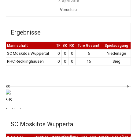
7. April 2018
Vorschau
Ergebnisse
Mannschaft
TF
BK
RK
Tore Gesamt
Spielausgang
SC Moskitos Wuppertal
0
0
0
5
Niederlage
RHC Recklinghausen
0
0
0
15
Sieg
KO
FT
SC Moskitos Wuppertal