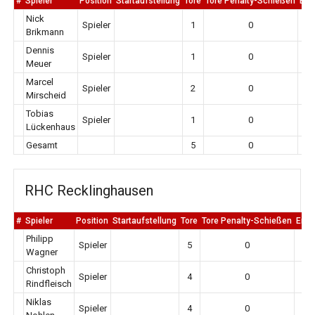
#
Spieler
Position
Startaufstellung
Tore
Tore Penalty-Schießen
Erm
Nick
Spieler
1
0
Brikmann
Dennis
Spieler
1
0
Meuer
Marcel
Spieler
2
0
Mirscheid
Tobias
Spieler
1
0
Lückenhaus
Gesamt
5
0
RHC Recklinghausen
#
Spieler
Position
Startaufstellung
Tore
Tore Penalty-Schießen
Erm
Philipp
Spieler
5
0
Wagner
Christoph
Spieler
4
0
Rindfleisch
Niklas
Spieler
4
0