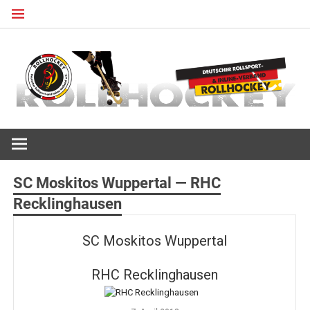
Zum
Inhalt
springen
Deutscher Rollsport- und Inline Verband
ROLLHOCKEY
SC Moskitos Wuppertal — RHC
Recklinghausen
SC Moskitos Wuppertal
RHC Recklinghausen