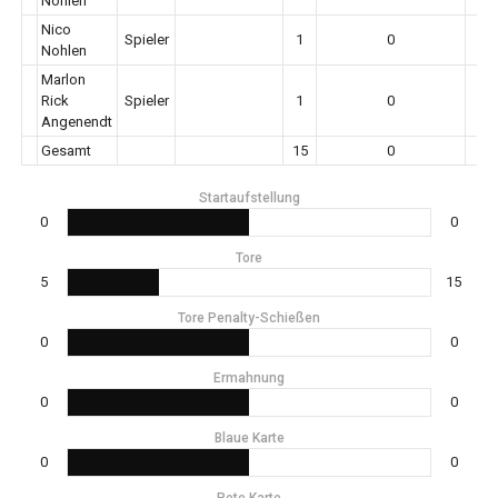
Nohlen
Nico
Spieler
1
0
Nohlen
Marlon
Rick
Spieler
1
0
Angenendt
Gesamt
15
0
Startaufstellung
0
0
Tore
5
15
Tore Penalty-Schießen
0
0
Ermahnung
0
0
Blaue Karte
0
0
Rote Karte