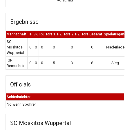
Vorschau
Ergebnisse
Mannschaft
TF
BK
RK
Tore 1. HZ
Tore 2. HZ
Tore Gesamt
Spielausgang
SC
Moskitos
0
0
0
0
0
0
Niederlage
Wuppertal
IGR
0
0
0
5
3
8
Sieg
Remscheid
Officials
Schiedsrichter
Nolwenn Spohrer
SC Moskitos Wuppertal