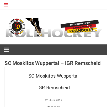
Zum
Inhalt
springen
Deutscher Rollsport- und Inline Verband
ROLLHOCKEY
SC Moskitos Wuppertal – IGR Remscheid
SC Moskitos Wuppertal
IGR Remscheid
22. Juni 2019