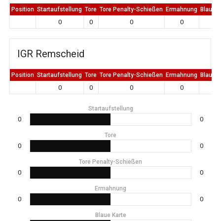
Position
Startaufstellung
Tore
Tore Penalty-Schießen
Ermahnung
Blaue K
0
0
0
0
0
IGR Remscheid
Position
Startaufstellung
Tore
Tore Penalty-Schießen
Ermahnung
Blaue K
0
0
0
0
0
Startaufstellung
0
0
Tore
0
0
Tore Penalty-Schießen
0
0
Ermahnung
0
0
Blaue Karte