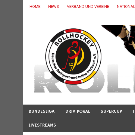
Zum
HOME
NEWS
VERBAND UND VEREINE
NATIONA
Inhalt
springen
Deutscher Rollsport- und Inline Verband
ROLLHOCKEY.DE
BUNDESLIGA
DRIV POKAL
SUPERCUP
LIVESTREAMS