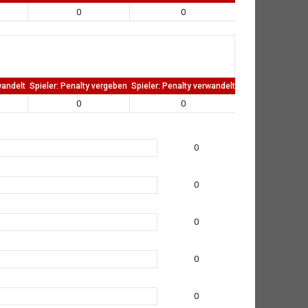
0
0
0
wandelt
Spieler: Penalty vergeben
Spieler: Penalty verwandelt
TW: Direkten kass
0
0
0
0
0
0
0
0