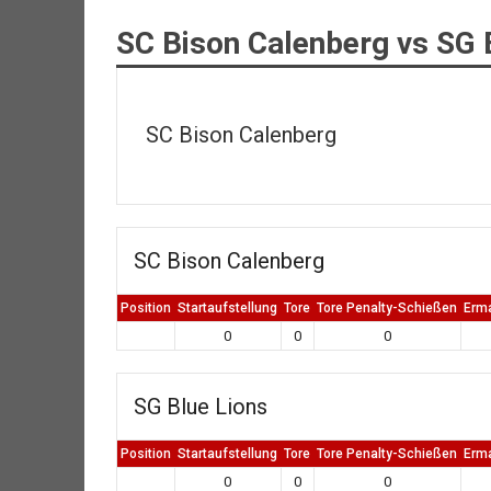
SC Bison Calenberg vs SG 
SC Bison Calenberg
SC Bison Calenberg
Position
Startaufstellung
Tore
Tore Penalty-Schießen
Erm
0
0
0
SG Blue Lions
Position
Startaufstellung
Tore
Tore Penalty-Schießen
Erm
0
0
0