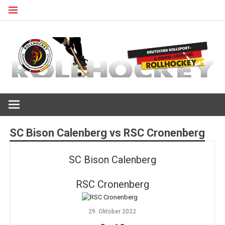
Zum
Inhalt
springen
Deutscher Rollsport- und Inline Verband
ROLLHOCKEY
SC Bison Calenberg vs RSC Cronenberg
SC Bison Calenberg
RSC Cronenberg
29. Oktober 2022