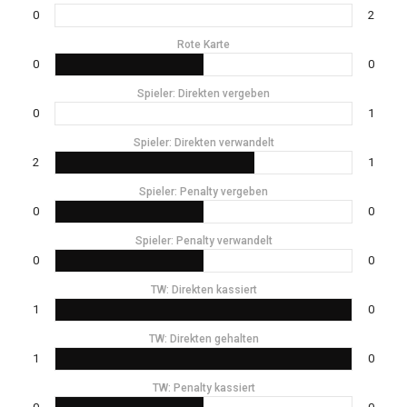
0
2
Rote Karte
0
0
Spieler: Direkten vergeben
0
1
Spieler: Direkten verwandelt
2
1
Spieler: Penalty vergeben
0
0
Spieler: Penalty verwandelt
0
0
TW: Direkten kassiert
1
0
TW: Direkten gehalten
1
0
TW: Penalty kassiert