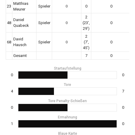
Matthias
23
Spieler
0
0
0
Meurer
2
Daniel
48
Spieler
0
(23',
0
Quabeck
29')
2
David
68
Spieler
0
(7',
0
Hausch
45')
Gesamt
7
0
Startaufstellung
0
0
Tore
4
7
Tore Penalty-Schießen
0
0
Ermahnung
1
0
Blaue Karte