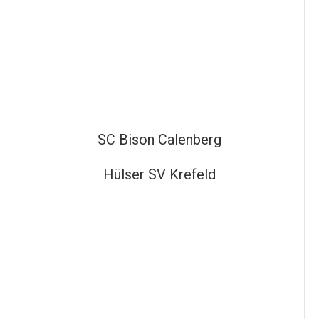
SC Bison Calenberg
Hülser SV Krefeld