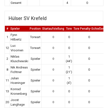
Gesamt
4
0
Hülser SV Krefeld
#
Spieler
Position
Startaufstellung
Tore
Tore Penalty-Schießen
E
Fynn
1
Torwart
0
0
0
Hilbertz
Luc
12
Torwart
0
0
0
Vroomen
Niklas
1
2
Spieler
0
0
Kluschewski
(44')
Nik Andreas
1
8
Spieler
0
0
Fichtner
(21')
Julian
1
11
Spieler
0
0
Hoeninger
(4')
Konrad
13
Spieler
0
0
0
Kronenberg
Joost
20
Spieler
0
0
0
Langhage