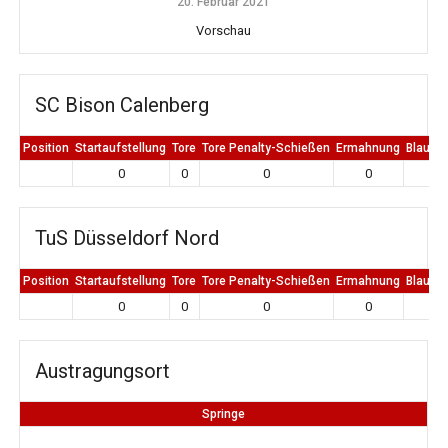
20. Februar 2021
Vorschau
SC Bison Calenberg
Position
Startaufstellung
Tore
Tore Penalty-Schießen
Ermahnung
Blaue K
0
0
0
0
0
TuS Düsseldorf Nord
Position
Startaufstellung
Tore
Tore Penalty-Schießen
Ermahnung
Blaue K
0
0
0
0
0
Austragungsort
Springe