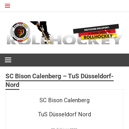
Zum
Inhalt
springen
Deutscher Rollsport- und Inline Verband
ROLLHOCKEY
SC Bison Calenberg – TuS Düsseldorf-
Nord
SC Bison Calenberg
TuS Düsseldorf Nord