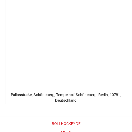
Pallasstraße, Schöneberg, Tempelhof-Schöneberg, Berlin, 10781,
Deutschland
ROLLHOCKEY.DE