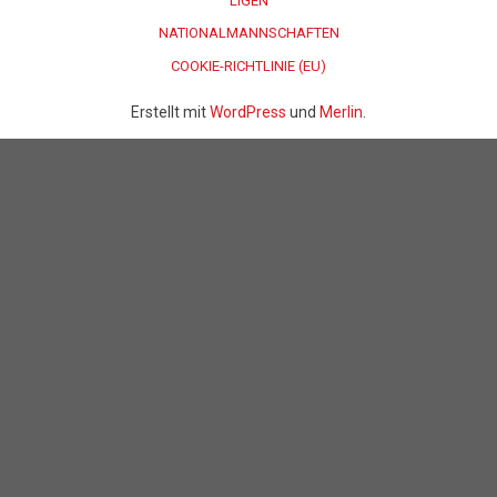
LIGEN
NATIONALMANNSCHAFTEN
COOKIE-RICHTLINIE (EU)
Erstellt mit
WordPress
und
Merlin
.