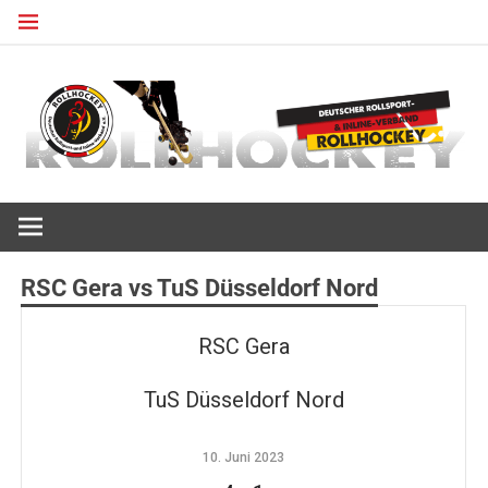
Zum
Inhalt
springen
Deutscher Rollsport- und Inline Verband
ROLLHOCKEY
RSC Gera vs TuS Düsseldorf Nord
RSC Gera
TuS Düsseldorf Nord
10. Juni 2023