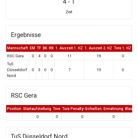
4
-
1
Zeit
Ergebnisse
Mannschaft
EM
TF
BK
RK
1. Auszeit 1. HZ
1. Auszeit 2. HZ
Tore 1. HZ
To
RSC Gera
0
4
0
0
11
19
0
TuS
Düsseldorf
0
3
0
0
7
19
0
Nord
RSC Gera
Position
Startaufstellung
Tore
Tore Penalty-Schießen
Ermahnung
Blaue K
0
0
0
0
0
TuS Düsseldorf Nord