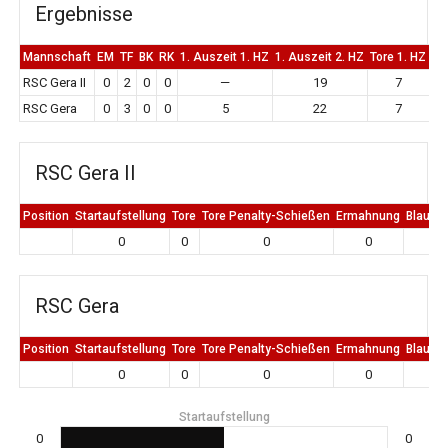
Ergebnisse
Mannschaft
EM
TF
BK
RK
1. Auszeit 1. HZ
1. Auszeit 2. HZ
Tore 1. HZ
To
RSC Gera II
0
2
0
0
—
19
7
RSC Gera
0
3
0
0
5
22
7
RSC Gera II
Position
Startaufstellung
Tore
Tore Penalty-Schießen
Ermahnung
Blaue K
0
0
0
0
0
RSC Gera
Position
Startaufstellung
Tore
Tore Penalty-Schießen
Ermahnung
Blaue K
0
0
0
0
0
Startaufstellung
0
0