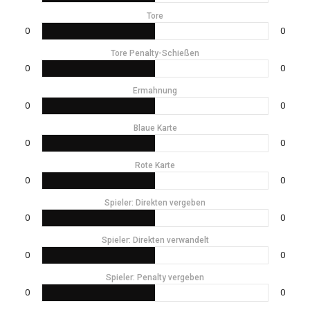
Tore
0
0
Tore Penalty-Schießen
0
0
Ermahnung
0
0
Blaue Karte
0
0
Rote Karte
0
0
Spieler: Direkten vergeben
0
0
Spieler: Direkten verwandelt
0
0
Spieler: Penalty vergeben
0
0