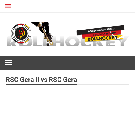
Zum
Inhalt
springen
Deutscher Rollsport- und Inline Verband
ROLLHOCKEY
RSC Gera II vs RSC Gera