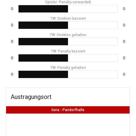
Spieler: Penalty verwandelt
0
0
TW: Direkten kassiert
0
0
TW: Direkten gehalten
0
0
TW: Penalty kassiert
0
0
TW: Penalty gehalten
0
0
Austragungsort
Gera - Pandorfhalle