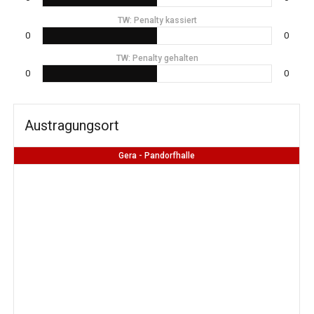
TW: Penalty kassiert
0
0
TW: Penalty gehalten
0
0
Austragungsort
Gera - Pandorfhalle