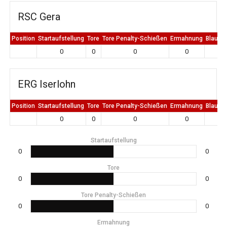
RSC Gera
Position
Startaufstellung
Tore
Tore Penalty-Schießen
Ermahnung
Blaue K
0
0
0
0
0
ERG Iserlohn
Position
Startaufstellung
Tore
Tore Penalty-Schießen
Ermahnung
Blaue K
0
0
0
0
0
Startaufstellung
0
0
Tore
0
0
Tore Penalty-Schießen
0
0
Ermahnung