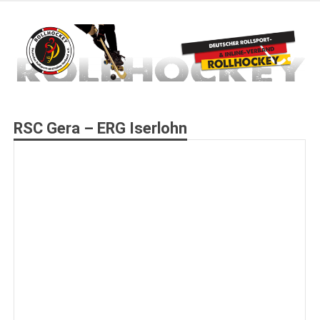
Zum
Inhalt
springen
Deutscher Rollsport- und Inline Verband
ROLLHOCKEY
RSC Gera – ERG Iserlohn