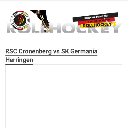
Zum
Inhalt
springen
Deutscher Rollsport- und Inline Verband
ROLLHOCKEY
RSC Cronenberg vs SK Germania
Herringen