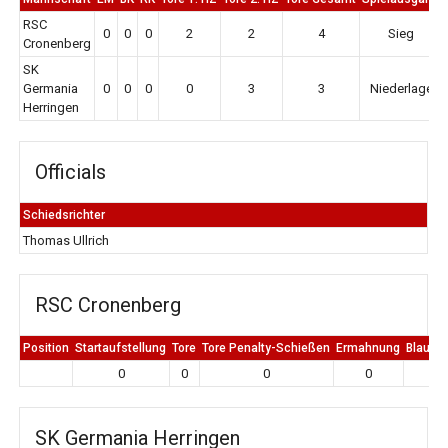
RSC
0
0
0
2
2
4
Sieg
Cronenberg
SK
Germania
0
0
0
0
3
3
Niederlage
Herringen
Officials
Schiedsrichter
Thomas Ullrich
RSC Cronenberg
Position
Startaufstellung
Tore
Tore Penalty-Schießen
Ermahnung
Blaue K
0
0
0
0
0
SK Germania Herringen