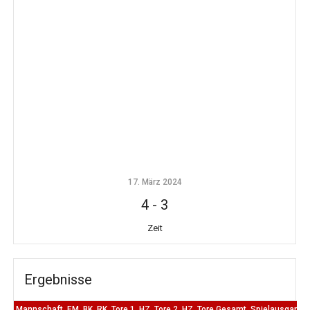
17. März 2024
4
-
3
Zeit
Ergebnisse
Mannschaft
EM
BK
RK
Tore 1. HZ
Tore 2. HZ
Tore Gesamt
Spielausgang