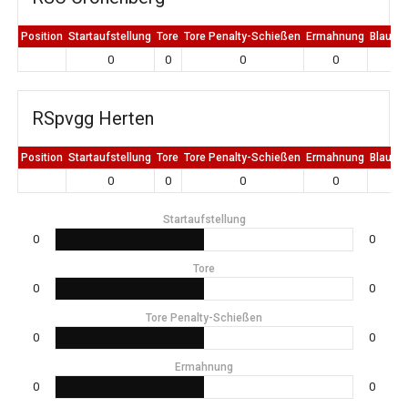
Position
Startaufstellung
Tore
Tore Penalty-Schießen
Ermahnung
Blaue K
0
0
0
0
0
RSpvgg Herten
Position
Startaufstellung
Tore
Tore Penalty-Schießen
Ermahnung
Blaue K
0
0
0
0
0
Startaufstellung
0
0
Tore
0
0
Tore Penalty-Schießen
0
0
Ermahnung
0
0