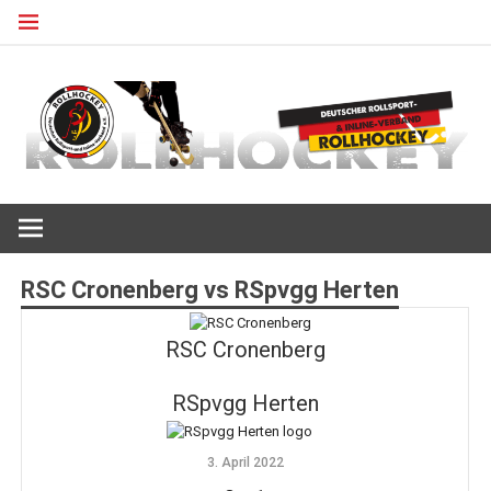
Zum
Inhalt
springen
Deutscher Rollsport- und Inline Verband
ROLLHOCKEY
RSC Cronenberg vs RSpvgg Herten
RSC Cronenberg
RSpvgg Herten
3. April 2022