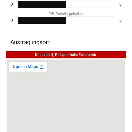
0
0
TW: Penalty gehalten
0
0
Austragungsort
Düsseldorf, Rollsporthalle Eckenerstr.