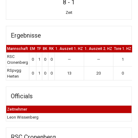
8
-
1
Zeit
Ergebnisse
Mannschaft
EM
TF
BK
RK
1. Auszeit 1. HZ
1. Auszeit 2. HZ
Tore 1. HZ
To
RSC
0
1
0
0
—
—
1
Cronenberg
RSpvgg
0
1
0
0
13
20
0
Herten
Officials
Zeitnehmer
Leon Wissenberg
RSC Cronenberg