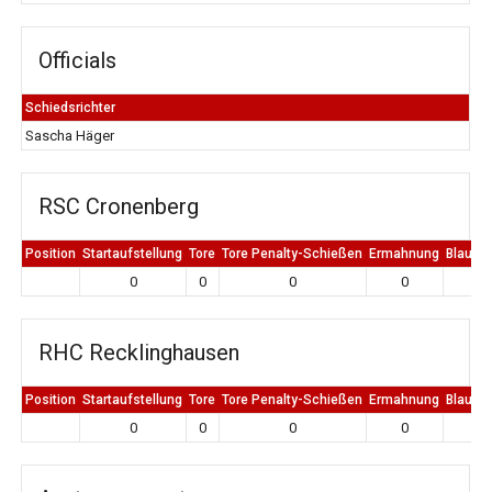
Officials
Schiedsrichter
Sascha Häger
RSC Cronenberg
Position
Startaufstellung
Tore
Tore Penalty-Schießen
Ermahnung
Blaue K
0
0
0
0
0
RHC Recklinghausen
Position
Startaufstellung
Tore
Tore Penalty-Schießen
Ermahnung
Blaue K
0
0
0
0
0