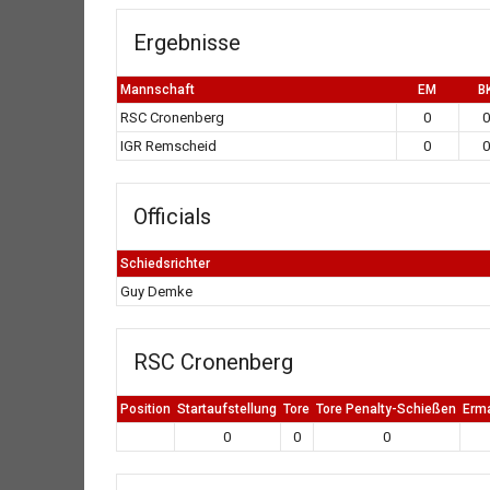
Ergebnisse
Mannschaft
EM
B
RSC Cronenberg
0
0
IGR Remscheid
0
0
Officials
Schiedsrichter
Guy Demke
RSC Cronenberg
Position
Startaufstellung
Tore
Tore Penalty-Schießen
Erm
0
0
0