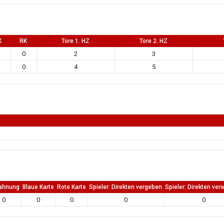
K
RK
Tore 1. HZ
Tore 2. HZ
0
2
3
0
4
5
ahnung
Blaue Karte
Rote Karte
Spieler: Direkten vergeben
Spieler: Direkten ver
0
0
0
0
0