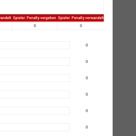
wandelt
Spieler: Penalty vergeben
Spieler: Penalty verwandelt
TW: Direkten kass
0
0
0
0
0
0
0
0
0