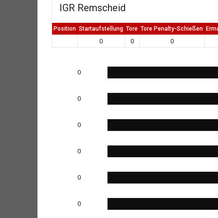
IGR Remscheid
Position
Startaufstellung
Tore
Tore Penalty-Schießen
Erm
0
0
0
0
0
0
0
0
0