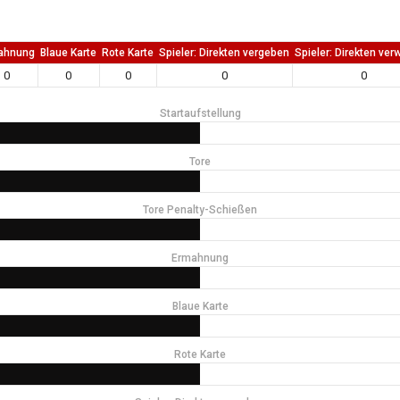
ahnung
Blaue Karte
Rote Karte
Spieler: Direkten vergeben
Spieler: Direkten ver
0
0
0
0
0
Startaufstellung
Tore
Tore Penalty-Schießen
Ermahnung
Blaue Karte
Rote Karte