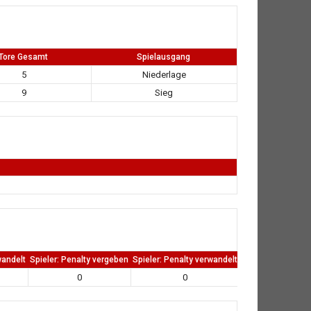
Tore Gesamt
Spielausgang
5
Niederlage
9
Sieg
wandelt
Spieler: Penalty vergeben
Spieler: Penalty verwandelt
TW: Direkten kass
0
0
0