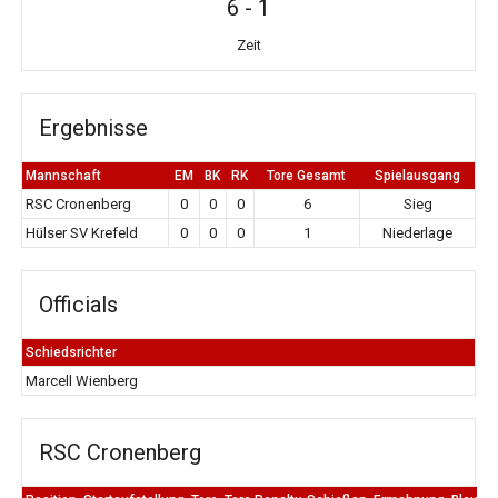
6
-
1
Zeit
Ergebnisse
Mannschaft
EM
BK
RK
Tore Gesamt
Spielausgang
RSC Cronenberg
0
0
0
6
Sieg
Hülser SV Krefeld
0
0
0
1
Niederlage
Officials
Schiedsrichter
Marcell Wienberg
RSC Cronenberg