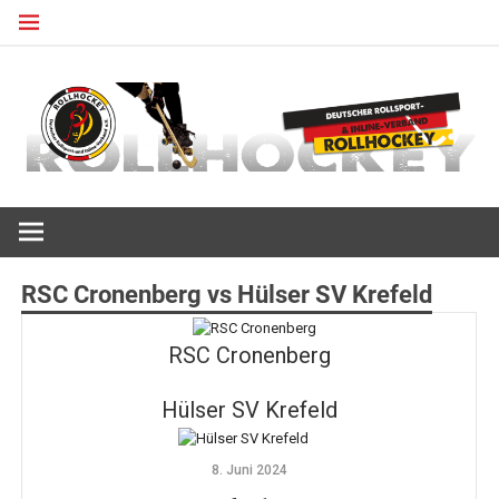
Zum
Inhalt
springen
Deutscher Rollsport- und Inline Verband
ROLLHOCKEY
RSC Cronenberg vs Hülser SV Krefeld
RSC Cronenberg
Hülser SV Krefeld
8. Juni 2024