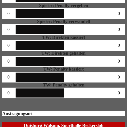
Spieler: Penalty vergeben
0
0
Spieler: Penalty verwandelt
0
0
TW: Direkten kassiert
0
0
TW: Direkten gehalten
0
0
TW: Penalty kassiert
0
0
TW: Penalty gehalten
0
0
Austragungsort
Duisburg-Walsum, Sporthalle Beckersloh