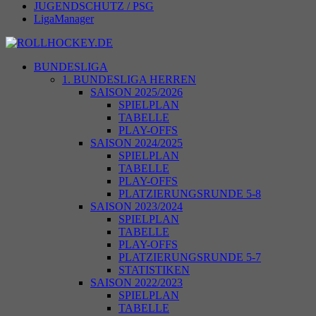
JUGENDSCHUTZ / PSG
LigaManager
ROLLHOCKEY.DE
Deutscher Rollsport- und Inline Verband
BUNDESLIGA
1. BUNDESLIGA HERREN
SAISON 2025/2026
SPIELPLAN
TABELLE
PLAY-OFFS
SAISON 2024/2025
SPIELPLAN
TABELLE
PLAY-OFFS
PLATZIERUNGSRUNDE 5-8
SAISON 2023/2024
SPIELPLAN
TABELLE
PLAY-OFFS
PLATZIERUNGSRUNDE 5-7
STATISTIKEN
SAISON 2022/2023
SPIELPLAN
TABELLE