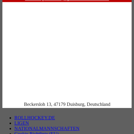
Beckersloh 13, 47179 Duisburg, Deutschland
ROLLHOCKEY.DE
LIGEN
NATIONALMANNSCHAFTEN
Cookie-Richtlinie (EU)