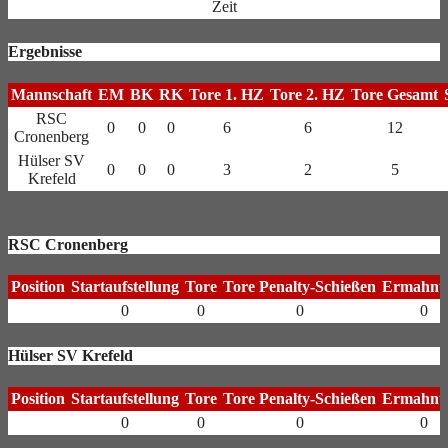
Zeit
Ergebnisse
Mannschaft
EM
BK
RK
Tore 1. HZ
Tore 2. HZ
Tore Gesamt
RSC
0
0
0
6
6
12
Cronenberg
Hülser SV
0
0
0
3
2
5
Krefeld
RSC Cronenberg
Position
Startaufstellung
Tore
Tore Penalty-Schießen
Ermahnu
0
0
0
0
Hülser SV Krefeld
Position
Startaufstellung
Tore
Tore Penalty-Schießen
Ermahnu
0
0
0
0