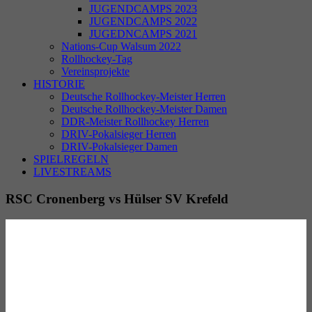
JUGENDCAMPS 2023
JUGENDCAMPS 2022
JUGEDNCAMPS 2021
Nations-Cup Walsum 2022
Rollhockey-Tag
Vereinsprojekte
HISTORIE
Deutsche Rollhockey-Meister Herren
Deutsche Rollhockey-Meister Damen
DDR-Meister Rollhockey Herren
DRIV-Pokalsieger Herren
DRIV-Pokalsieger Damen
SPIELREGELN
LIVESTREAMS
RSC Cronenberg vs Hülser SV Krefeld