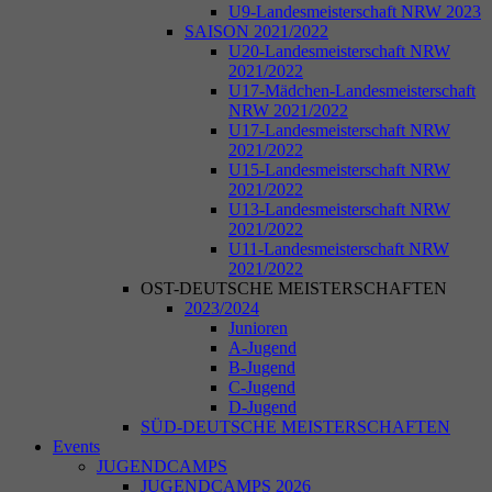
U9-Landesmeisterschaft NRW 2023
SAISON 2021/2022
U20-Landesmeisterschaft NRW
2021/2022
U17-Mädchen-Landesmeisterschaft
NRW 2021/2022
U17-Landesmeisterschaft NRW
2021/2022
U15-Landesmeisterschaft NRW
2021/2022
U13-Landesmeisterschaft NRW
2021/2022
U11-Landesmeisterschaft NRW
2021/2022
OST-DEUTSCHE MEISTERSCHAFTEN
2023/2024
Junioren
A-Jugend
B-Jugend
C-Jugend
D-Jugend
SÜD-DEUTSCHE MEISTERSCHAFTEN
Events
JUGENDCAMPS
JUGENDCAMPS 2026