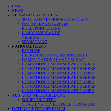
Zum
HOME
Inhalt
NEWS
springen
VERBAND UND VEREINE
SPORTKOMMISSION ROLLHOCKEY
DACHVERBAND – driv.de
ROLLSPORTJUGEND
LANDESVERBÄNDE
VEREINE
SPONSORING
NATIONALTEAMS
FANSHOP
HERREN NATIONALMANNSCHAFT
DAMEN NATIONALMANNSCHAFT
U23-NATIONALMANNSCHAFT HERREN
U19-NATIONALMANNSCHAFT HERREN
U19-NATIONALMANNSCHAFT DAMEN
U17-NATIONALMANNSCHAFT HERREN
U17-NATIONALMANNSCHAFT DAMEN
U15-NATIONALMANNSCHAFT HERREN
U15-NATIONALMANNSCHAFT DAMEN
AUS- UND WEITERBILDUNG
SCHIEDSRICHTER
COACHING DEVELOPMENT PROGRAM
DATENSCHUTZ/IMPRESSUM