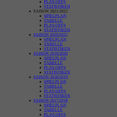
PLAY-OFFS
STATISTIKEN
SAISON 2021/2022
SPIELPLAN
TABELLE
PLAY-OFFS
STATISTIKEN
SAISON 2020/2021
SPIELPLAN
TABELLE
STATISTIKEN
SAISON 2019/2020
SPIELPLAN
TABELLE
PLAY-OFFS
STATISTIKEN
SAISON 2018/2019
SPIELPLAN
TABELLE
PLAY-OFFS
STATISTIKEN
SAISON 2017/2018
SPIELPLAN
TABELLE
PLAY-OFFS