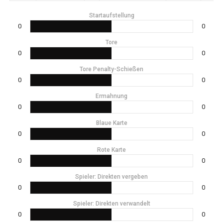
Startaufstellung
0
0
Tore
0
0
Tore Penalty-Schießen
0
0
Ermahnung
0
0
Blaue Karte
0
0
Rote Karte
0
0
Spieler: Direkten vergeben
0
0
Spieler: Direkten verwandelt
0
0