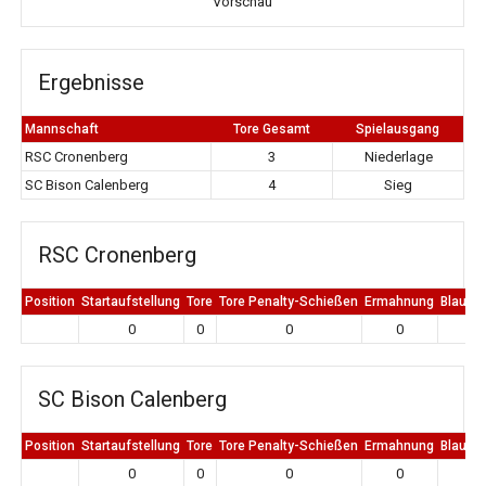
Vorschau
Ergebnisse
Mannschaft
Tore Gesamt
Spielausgang
RSC Cronenberg
3
Niederlage
SC Bison Calenberg
4
Sieg
RSC Cronenberg
Position
Startaufstellung
Tore
Tore Penalty-Schießen
Ermahnung
Blaue K
0
0
0
0
0
SC Bison Calenberg
Position
Startaufstellung
Tore
Tore Penalty-Schießen
Ermahnung
Blaue K
0
0
0
0
0