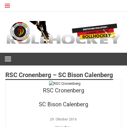
Zum
Inhalt
springen
Deutscher Rollsport- und Inline Verband
ROLLHOCKEY
RSC Cronenberg – SC Bison Calenberg
RSC Cronenberg
SC Bison Calenberg
29. Oktober 2016