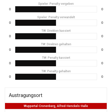
Spieler: Penalty vergeben
0
0
Spieler: Penalty verwandelt
0
0
TW: Direkten kassiert
0
0
TW: Direkten gehalten
0
0
TW: Penalty kassiert
0
0
TW: Penalty gehalten
0
0
Austragungsort
Wuppertal-Cronenberg, Alfred-Henckels-Halle